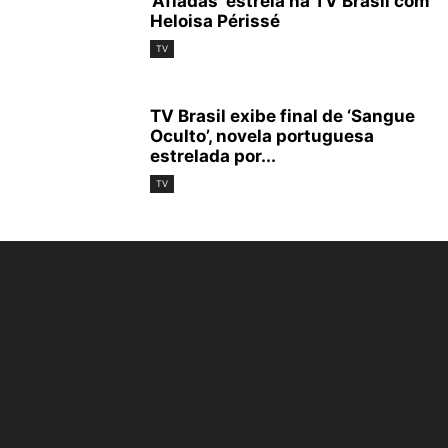
‘Afiadas’ estreia na TV Brasil com
Heloisa Périssé
TV
TV Brasil exibe final de ‘Sangue
Oculto’, novela portuguesa
estrelada por...
TV