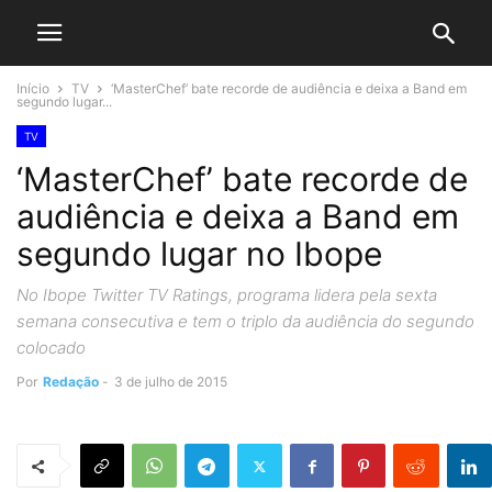
Início
TV
‘MasterChef’ bate recorde de audiência e deixa a Band em
segundo lugar...
TV
‘MasterChef’ bate recorde de
audiência e deixa a Band em
segundo lugar no Ibope
No Ibope Twitter TV Ratings, programa lidera pela sexta
semana consecutiva e tem o triplo da audiência do segundo
colocado
Por
Redação
-
3 de julho de 2015