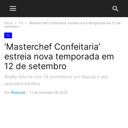
Início
TV
‘Masterchef Confeitaria’ estreia nova temporada em 12 de
setembro
TV
‘Masterchef Confeitaria’
estreia nova temporada em
12 de setembro
Reality retorna com 14 confeiteiros em disputa e dez
episódios inéditos
Por
Redação
-
11 de setembro de 2025