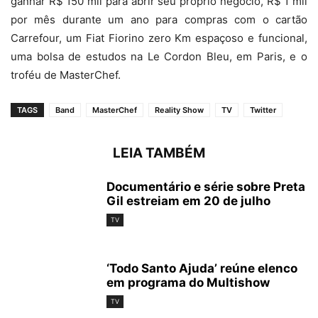
ganhar R$ 150 mil para abrir seu próprio negócio, R$ 1 mil
por mês durante um ano para compras com o cartão
Carrefour, um Fiat Fiorino zero Km espaçoso e funcional,
uma bolsa de estudos na Le Cordon Bleu, em Paris, e o
troféu de MasterChef.
TAGS
Band
MasterChef
Reality Show
TV
Twitter
LEIA TAMBÉM
Documentário e série sobre Preta
Gil estreiam em 20 de julho
TV
‘Todo Santo Ajuda’ reúne elenco
em programa do Multishow
TV