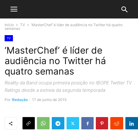
Início
TV
‘MasterChef’ é líder de audiência no Twitter há quatro
semanas
TV
‘MasterChef’ é líder de
audiência no Twitter há
quatro semanas
Reality da Band ocupa primeira posição no IBOPE Twitter TV
Ratings desde a estreia da segunda temporada
Por
Redação
-
17 de junho de 2015