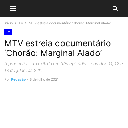
Início
TV
MTV estreia documentário ‘Chorão: Marginal Alado’
TV
MTV estreia documentário
‘Chorão: Marginal Alado’
A produção será exibida em três episódios, nos dias 11, 12 e
13 de julho, às 22h.
Por
Redação
-
8 de julho de 2021