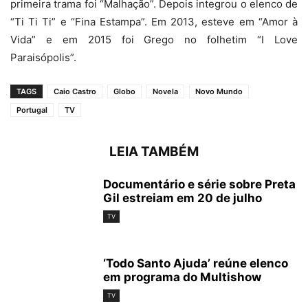
primeira trama foi “Malhação”. Depois integrou o elenco de
“Ti Ti Ti” e “Fina Estampa”. Em 2013, esteve em “Amor à
Vida” e em 2015 foi Grego no folhetim “I Love
Paraisópolis”.
TAGS
Caio Castro
Globo
Novela
Novo Mundo
Portugal
TV
LEIA TAMBÉM
Documentário e série sobre Preta
Gil estreiam em 20 de julho
TV
‘Todo Santo Ajuda’ reúne elenco
em programa do Multishow
TV