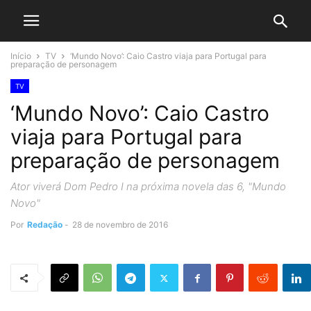
Início
TV
‘Mundo Novo’: Caio Castro viaja para Portugal para
preparação de personagem
TV
‘Mundo Novo’: Caio Castro
viaja para Portugal para
preparação de personagem
Ator viverá Dom Pedro I na próxima novela das 6, "Mundo
Novo"
Por
Redação
-
28 de novembro de 2016