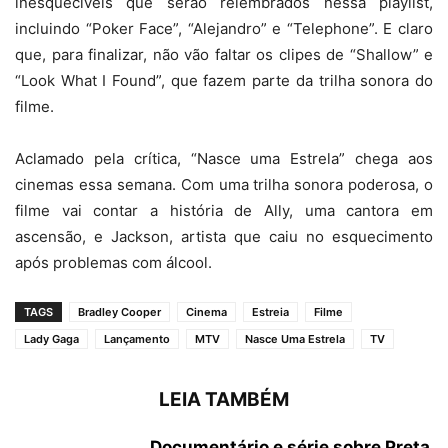
inesquecíveis que serão relembrados nessa playlist,
incluindo “Poker Face”, “Alejandro” e “Telephone”. E claro
que, para finalizar, não vão faltar os clipes de “Shallow” e
“Look What I Found”, que fazem parte da trilha sonora do
filme.
Aclamado pela crítica, “Nasce uma Estrela” chega aos
cinemas essa semana. Com uma trilha sonora poderosa, o
filme vai contar a história de Ally, uma cantora em
ascensão, e Jackson, artista que caiu no esquecimento
após problemas com álcool.
TAGS
Bradley Cooper
Cinema
Estreia
Filme
Lady Gaga
Lançamento
MTV
Nasce Uma Estrela
TV
LEIA TAMBÉM
Documentário e série sobre Preta