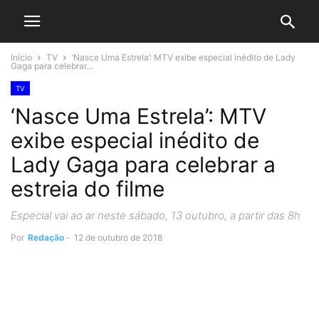
Início
TV
‘Nasce Uma Estrela’: MTV exibe especial inédito de Lady
Gaga para celebrar...
TV
‘Nasce Uma Estrela’: MTV
exibe especial inédito de
Lady Gaga para celebrar a
estreia do filme
Especial vai ao ar neste sábado, 13 outubro, a partir das 8h
Por
Redação
-
12 de outubro de 2018