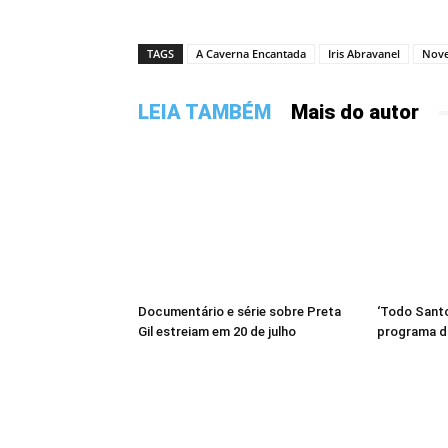
TAGS
A Caverna Encantada
Iris Abravanel
Nove
LEIA TAMBÉM
Mais do autor
Documentário e série sobre Preta
‘Todo Santo
Gil estreiam em 20 de julho
programa d