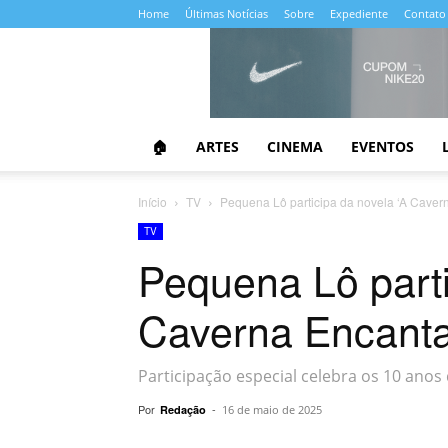
Home
Últimas Notícias
Sobre
Expediente
Contato
Almanaque
da
Cultura
🏠
ARTES
CINEMA
EVENTOS
Início
TV
Pequena Lô participa da novela ‘A Cave
TV
Pequena Lô parti
Caverna Encant
Participação especial celebra os 10 anos 
Por
-
Redação
16 de maio de 2025