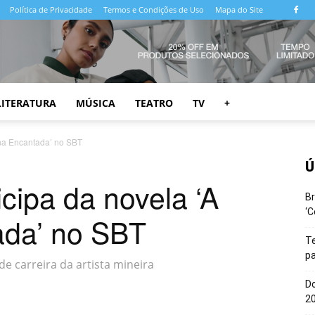
Política de Privacidade
Termos e Condições de Uso
Mapa do Site
LITERATURA
MÚSICA
TEATRO
TV
+
rna Encantada’ no SBT
Ú
cipa da novela ‘A
Br
‘C
ada’ no SBT
T
pa
de carreira da artista mineira
Do
20