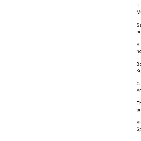
‘T
M
Sa
p
Sa
n
Bo
K
Ci
Ar
Tr
a
Sh
Sp