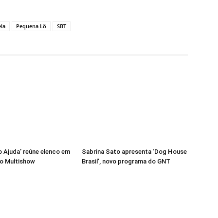
la
Pequena Lô
SBT
 Ajuda’ reúne elenco em
Sabrina Sato apresenta ‘Dog House
o Multishow
Brasil’, novo programa do GNT