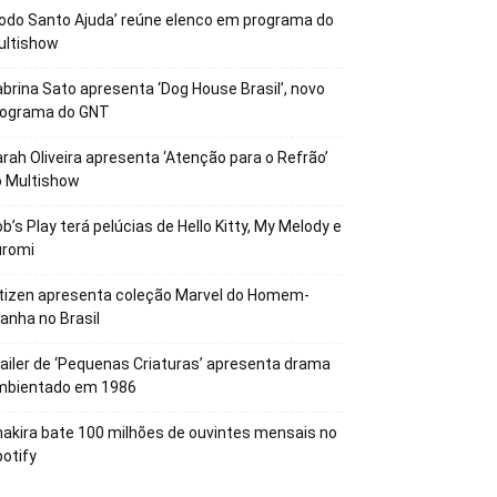
odo Santo Ajuda’ reúne elenco em programa do
ultishow
brina Sato apresenta ‘Dog House Brasil’, novo
rograma do GNT
rah Oliveira apresenta ‘Atenção para o Refrão’
o Multishow
b’s Play terá pelúcias de Hello Kitty, My Melody e
uromi
tizen apresenta coleção Marvel do Homem-
anha no Brasil
ailer de ‘Pequenas Criaturas’ apresenta drama
mbientado em 1986
akira bate 100 milhões de ouvintes mensais no
otify