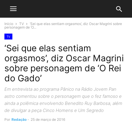
Início
TV
‘Sei que elas sentiam orgasmos’, diz Oscar Magrini sobre
personagem de ‘O...
TV
‘Sei que elas sentiam
orgasmos’, diz Oscar Magrini
sobre personagem de ‘O Rei
do Gado’
Em entrevista ao programa Pânico na Rádio Jovem Pan
astro comentou sobre o personagem que o fez famoso e
ainda a polêmica envolvendo Benedito Ruy Barbosa, além
de divulgar a peça Cinco Homens e Um Segredo
Por
Redação
-
25 de março de 2016