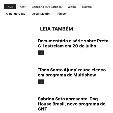
TAGS
Ator
Benedito Ruy Barbosa
Globo
Novela
O Rei do Gado
Oscar Magrini
Pânico
LEIA TAMBÉM
Documentário e série sobre Preta
Gil estreiam em 20 de julho
TV
‘Todo Santo Ajuda’ reúne elenco
em programa do Multishow
TV
Sabrina Sato apresenta ‘Dog
House Brasil’, novo programa do
GNT