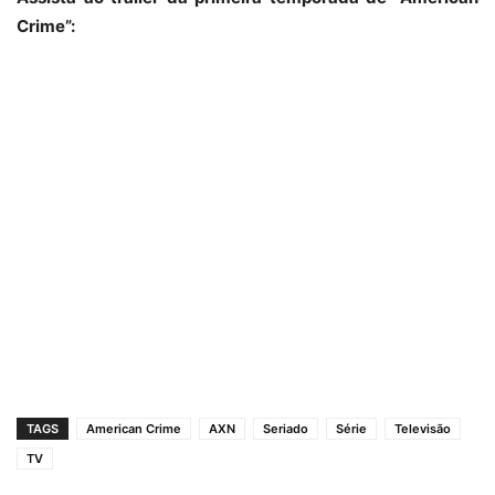
Crime”:
TAGS
American Crime
AXN
Seriado
Série
Televisão
TV