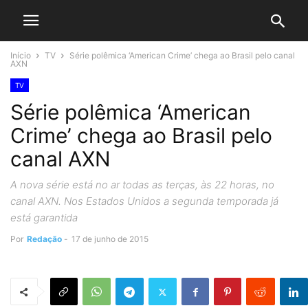
Início
TV
Série polêmica ‘American Crime’ chega ao Brasil pelo canal
AXN
TV
Série polêmica ‘American
Crime’ chega ao Brasil pelo
canal AXN
A nova série está no ar todas as terças, às 22 horas, no
canal AXN. Nos Estados Unidos a segunda temporada já
está garantida
Por
Redação
-
17 de junho de 2015