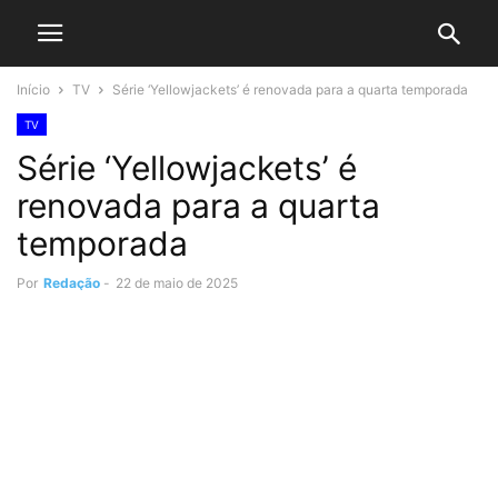
Início
TV
Série ‘Yellowjackets’ é renovada para a quarta temporada
TV
Série ‘Yellowjackets’ é
renovada para a quarta
temporada
Por
Redação
-
22 de maio de 2025