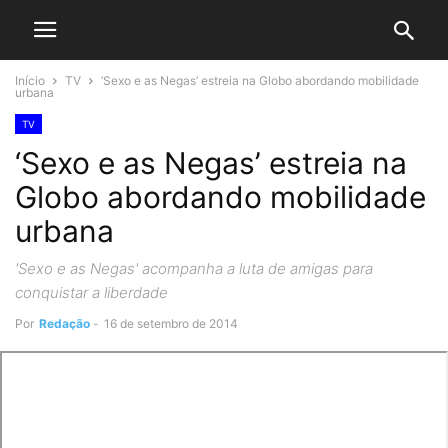
Início
TV
‘Sexo e as Negas’ estreia na Globo abordando mobilidade
urbana
TV
‘Sexo e as Negas’ estreia na
Globo abordando mobilidade
urbana
'Sexo e as Negas' acompanha a luta de amigas para
conquistar a liberdade
Por
Redação
-
16 de setembro de 2014