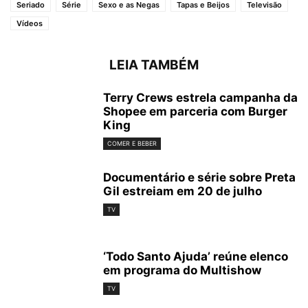
Seriado
Série
Sexo e as Negas
Tapas e Beijos
Televisão
Vídeos
LEIA TAMBÉM
Terry Crews estrela campanha da
Shopee em parceria com Burger
King
COMER E BEBER
Documentário e série sobre Preta
Gil estreiam em 20 de julho
TV
‘Todo Santo Ajuda’ reúne elenco
em programa do Multishow
TV