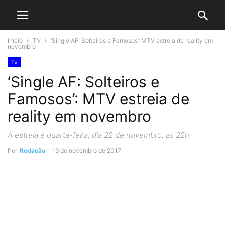
Início
TV
‘Single AF: Solteiros e Famosos’: MTV estreia de reality em
novembro
TV
‘Single AF: Solteiros e
Famosos’: MTV estreia de
reality em novembro
A estreia é quarta-feira, dia 22 de novembro, às 22h
Por
Redação
-
19 de novembro de 2017