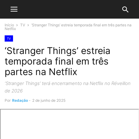
Início
TV
‘Stranger Things’ estreia temporada final em três partes na
Netflix
TV
‘Stranger Things’ estreia
temporada final em três
partes na Netflix
‘Stranger Things’ terá encerramento na Netflix no Réveillon
de 2026
Por
Redação
-
2 de junho de 2025