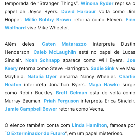
temporada de “Stranger Things”.
Winona Ryder
reprisa o
papel de Joyce Byers.
David Harbour
volta como Jim
Hopper.
Millie Bobby Brown
retorna como Eleven.
Finn
Wolfhard
vive Mike Wheeler.
Além deles,
Gaten Matarazzo
interpreta Dustin
Henderson.
Caleb McLaughlin
está no papel de Lucas
Sinclair.
Noah Schnapp
aparece como Will Byers.
Joe
Keery
retorna como Steve Harrington.
Sadie Sink
vive Max
Mayfield.
Natalia Dyer
encarna Nancy Wheeler.
Charlie
Heaton
interpreta Jonathan Byers.
Maya Hawke
surge
como Robin Buckley.
Brett Gelman
está de volta como
Murray Bauman.
Priah Ferguson
interpreta Erica Sinclair.
Jamie Campbell Bower
retorna como Vecna.
O elenco também conta com
Linda Hamilton
, famosa por
“
O Exterminador do Futuro
“, em um papel misterioso.