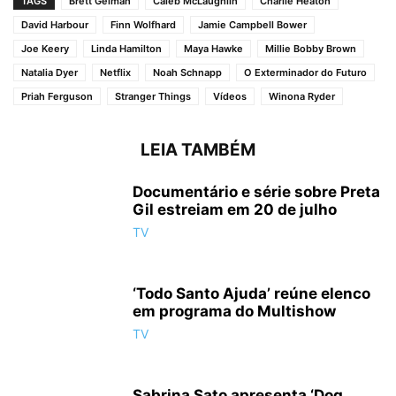
TAGS
Brett Gelman
Caleb McLaughlin
Charlie Heaton
David Harbour
Finn Wolfhard
Jamie Campbell Bower
Joe Keery
Linda Hamilton
Maya Hawke
Millie Bobby Brown
Natalia Dyer
Netflix
Noah Schnapp
O Exterminador do Futuro
Priah Ferguson
Stranger Things
Vídeos
Winona Ryder
LEIA TAMBÉM
Documentário e série sobre Preta
Gil estreiam em 20 de julho
TV
‘Todo Santo Ajuda’ reúne elenco
em programa do Multishow
TV
Sabrina Sato apresenta ‘Dog