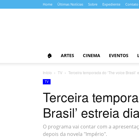
Home
Últimas Notícias
Sobre
Expediente
Contato
Almanaque
da
Cultura
🏠
ARTES
CINEMA
EVENTOS
Início
TV
Terceira temporada do ‘The voice Brasil’ 
TV
Terceira tempora
Brasil’ estreia d
O programa vai contar com a apresentaçã
depois da novela "Império".