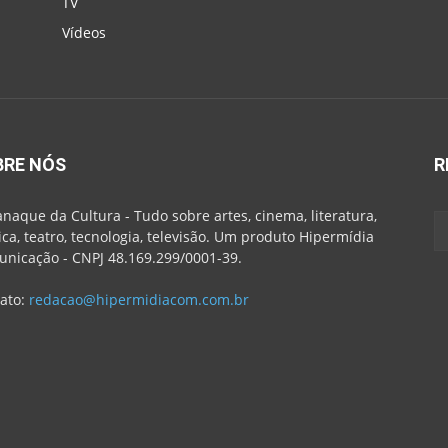
TV
Vídeos
BRE NÓS
R
naque da Cultura - Tudo sobre artes, cinema, literatura,
ca, teatro, tecnologia, televisão. Um produto Hipermídia
nicação - CNPJ 48.169.299/0001-39.
ato:
redacao@hipermidiacom.com.br