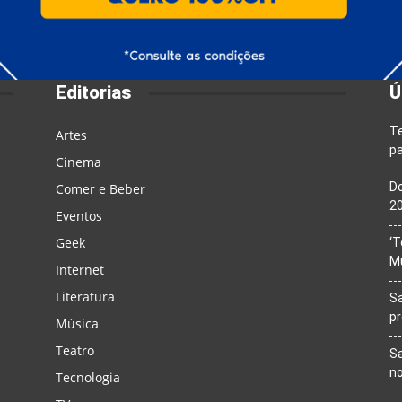
Editorias
Ú
T
Artes
pa
Cinema
Do
Comer e Beber
20
Eventos
Geek
‘T
M
Internet
Literatura
Sa
p
Música
Teatro
Sa
n
Tecnologia