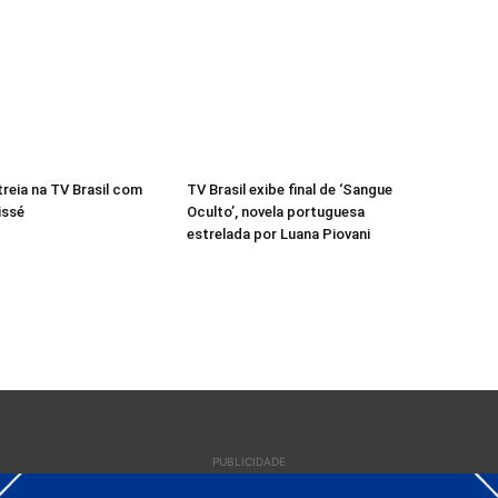
treia na TV Brasil com
TV Brasil exibe final de ‘Sangue
issé
Oculto’, novela portuguesa
estrelada por Luana Piovani
PUBLICIDADE