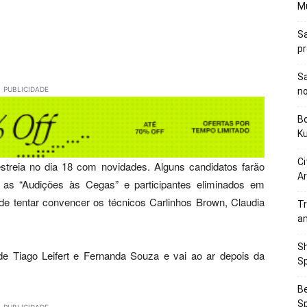
M
Sa
p
Sa
PUBLICIDADE
n
Bo
K
Ci
estreia no dia 18 com novidades. Alguns candidatos farão
Ar
 as “Audições às Cegas” e participantes eliminados em
de tentar convencer os técnicos Carlinhos Brown, Claudia
Tr
a
Sh
e Tiago Leifert e Fernanda Souza e vai ao ar depois da
Sp
Be
Sp