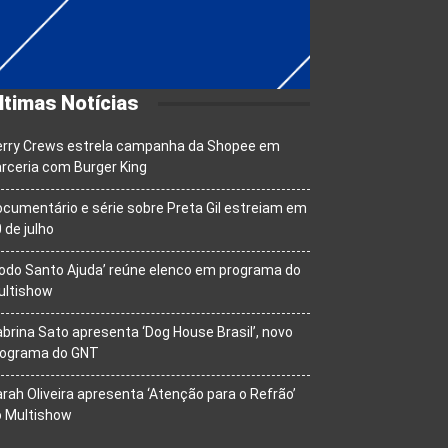
ltimas Notícias
erry Crews estrela campanha da Shopee em
rceria com Burger King
cumentário e série sobre Preta Gil estreiam em
 de julho
odo Santo Ajuda’ reúne elenco em programa do
ultishow
brina Sato apresenta ‘Dog House Brasil’, novo
rograma do GNT
rah Oliveira apresenta ‘Atenção para o Refrão’
o Multishow