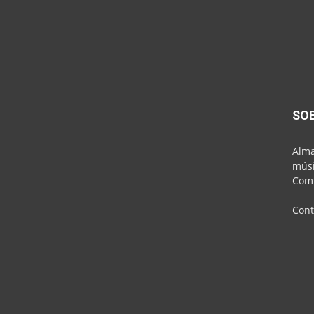
SO
Alma
músi
Comu
Cont