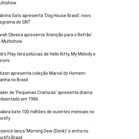
ultishow
brina Sato apresenta ‘Dog House Brasil’, novo
rograma do GNT
rah Oliveira apresenta ‘Atenção para o Refrão’
o Multishow
b’s Play terá pelúcias de Hello Kitty, My Melody e
uromi
tizen apresenta coleção Marvel do Homem-
anha no Brasil
ailer de ‘Pequenas Criaturas’ apresenta drama
mbientado em 1986
akira bate 100 milhões de ouvintes mensais no
otify
yoncé lança ‘Morning Dew (Donk)’ e entra no
otify Brasil