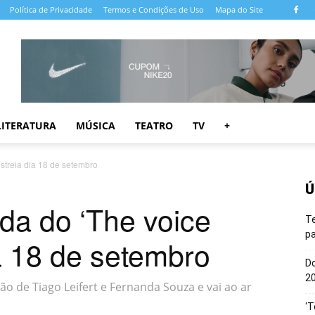
Política de Privacidade
Termos e Condições de Uso
Mapa do Site
LITERATURA
MÚSICA
TEATRO
TV
+
estreia dia 18 de setembro
Ú
da do ‘The voice
T
pa
ia 18 de setembro
Do
20
o de Tiago Leifert e Fernanda Souza e vai ao ar
‘T