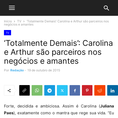
Início
TV
‘Totalmente Demais’: Carolina e Arthur são parceiros nos
negócios e amantes
TV
‘Totalmente Demais’: Carolina
e Arthur são parceiros nos
negócios e amantes
Por
Redação
-
19 de outubro de 2015
Forte, decidida e ambiciosa. Assim é Carolina (
Juliana
Paes
), exatamente como o mantra que rege sua vida. “Eu