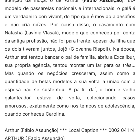
atenção da moça: o de Arthur (
Fábio Assunção
). Ex-
modelo de passarelas nacionais e internacionais, o galã é
um verdadeiro bon vivant, do tipo que é movido a desafios
e não cria raízes. Por causa disso, o casamento com
Natasha (Lavínia Vlasak), modelo que conheceu por conta
da antiga profissão, não foi para frente, apesar da filha que
os dois tiveram juntos, Jojô (Giovanna Rispoli). Na época,
Arthur até tentou bancar o pai de família, abriu a Excalibur,
sua própria agência, tentou montar um lar para os três…
Mas quando os negócios cresceram, assim como a
quantidade de belas modelos à sua volta, a união com a
esposa não se sustentou. A partir daí, o bom e velho
galanteador estava de volta, colecionando casos
amorosos, exatamente como nos tempos de adolescência,
quando conheceu Carolina.
Arthur (Fábio Assunção) *** Local Caption *** 0002 041 N
ARTHUR ( Fabio Assunção)