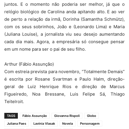
juntos. E o momento não poderia ser melhor, já que o
relógio biológico de Carolina anda apitando alto. E ao ver
de perto a relação da irmã, Dorinha (Samantha Schmütz),
com os seus sobrinhos, João e (Leonardo Lima) e Maria
(Juliana Louise), a jornalista viu seu desejo aumentando
cada dia mais. Agora, a empresária só consegue pensar
em um nome para ser o pai de seu filho.
Arthur (Fábio Assunção)
Com estreia prevista para novembro, “Totalmente Demais”
é escrita por Rosane Svartman e Paulo Halm, direção-
geral de Luiz Henrique Rios e direção de Marcus
Figueiredo, Noa Bressane, Luis Felipe Sá, Thiago
Teitelroit.
TAGS
Fábio Assunção
Giovanna Rispoli
Globo
Juliana Paes
Lavínia Vlasak
Novela
Personagem