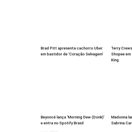
Brad Pitt apresenta cachorro Uber
Terry Crews
em bastidor de ‘Coração Selvagem’
Shopee em 
King
Beyoncé lança ‘Morning Dew (Donk)’
Madonna lan
e entra no Spotify Brasil
Sabrina Car