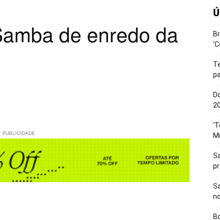
Ú
Samba de enredo da
Br
‘C
T
pa
Do
20
‘T
PUBLICIDADE
M
Sa
p
Sa
n
Bo