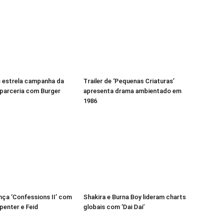
 estrela campanha da
Trailer de ‘Pequenas Criaturas’
parceria com Burger
apresenta drama ambientado em
1986
ça ‘Confessions II’ com
Shakira e Burna Boy lideram charts
penter e Feid
globais com ‘Dai Dai’