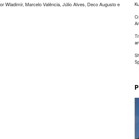
r Wladimir, Marcelo Valência, Júlio Alves, Deco Augusto e
K
Ci
Ar
Tr
a
Sh
Sp
P