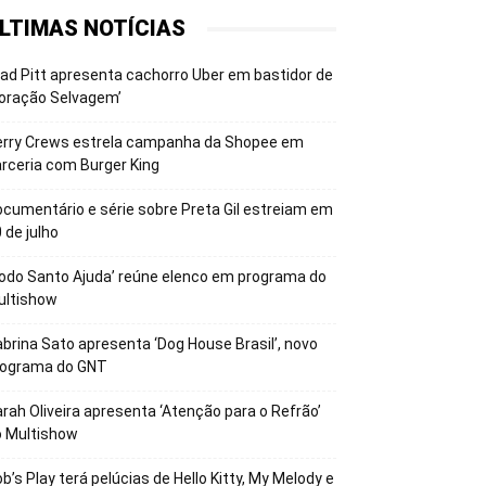
LTIMAS NOTÍCIAS
ad Pitt apresenta cachorro Uber em bastidor de
oração Selvagem’
erry Crews estrela campanha da Shopee em
rceria com Burger King
cumentário e série sobre Preta Gil estreiam em
 de julho
odo Santo Ajuda’ reúne elenco em programa do
ultishow
brina Sato apresenta ‘Dog House Brasil’, novo
rograma do GNT
rah Oliveira apresenta ‘Atenção para o Refrão’
o Multishow
b’s Play terá pelúcias de Hello Kitty, My Melody e