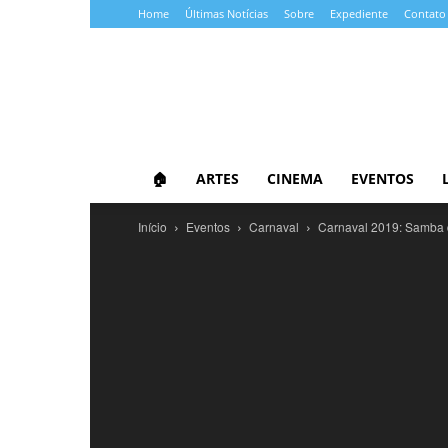
Home
Últimas Notícias
Sobre
Expediente
Contato
Almanaque
da
Cultura
🏠
ARTES
CINEMA
EVENTOS
Início
Eventos
Carnaval
Carnaval 2019: Samba d