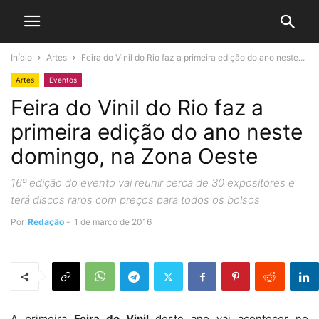
Início
Artes
Feira do Vinil do Rio faz a primeira edição do ano neste...
Artes
Eventos
Feira do Vinil do Rio faz a
primeira edição do ano neste
domingo, na Zona Oeste
16º edição do evento vai reunir cerca de 30 expositores e
terá discos raros com preços para todos os bolsos
Por
Redação
-
1 de março de 2016
A primeira
Feira do Vinil
deste ano vai acontecer no