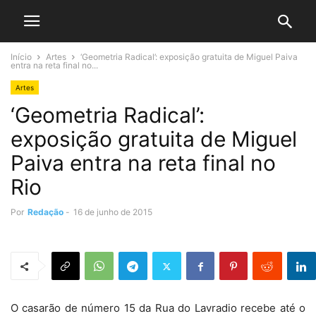
Início
Artes
‘Geometria Radical’: exposição gratuita de Miguel Paiva
entra na reta final no...
Artes
‘Geometria Radical’:
exposição gratuita de Miguel
Paiva entra na reta final no
Rio
Por
Redação
-
16 de junho de 2015
O casarão de número 15 da Rua do Lavradio recebe até o