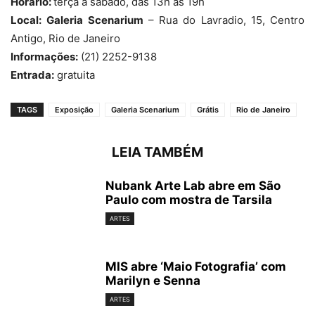
Horário:
terça a sábado, das 13h às 19h
Local:
Galeria Scenarium
– Rua do Lavradio, 15, Centro
Antigo, Rio de Janeiro
Informações:
(21) 2252-9138
Entrada:
gratuita
TAGS
Exposição
Galeria Scenarium
Grátis
Rio de Janeiro
LEIA TAMBÉM
Nubank Arte Lab abre em São
Paulo com mostra de Tarsila
ARTES
MIS abre ‘Maio Fotografia’ com
Marilyn e Senna
ARTES