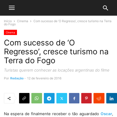
Início
Cinema
Com sucesso de ‘O Regresso’, cresce turismo na Terra
do Fogo
Cinema
Com sucesso de ‘O
Regresso’, cresce turismo na
Terra do Fogo
Turistas querem conhecer as locações argentinas do filme
Por
Redação
-
12 de fevereiro de 2016
Na espera de finalmente receber o tão aguardado
Oscar
,