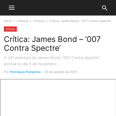
Início
Cinema
Críticas
Crítica: James Bond – ‘007 Contra Spectre’
Críticas
Crítica: James Bond – ‘007
Contra Spectre’
A 24ª aventura de James Bond, "007 Contra Spectre",
estreia no dia 5 de novembro
Por
Petrúquio Pamplona
-
30 de outubro de 2015