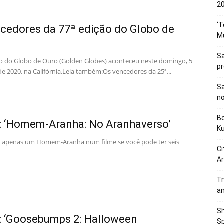
20
‘T
cedores da 77ª edição do Globo de
M
Sa
ão do Globo de Ouro (Golden Globes) aconteceu neste domingo, 5
p
de 2020, na Califórnia.Leia também:Os vencedores da 25ª...
Sa
n
Bo
a: ‘Homem-Aranha: No Aranhaverso’
K
r apenas um Homem-Aranha num filme se você pode ter seis
Ci
Ar
Tr
a
Sh
a: ‘Goosebumps 2: Halloween
Sp