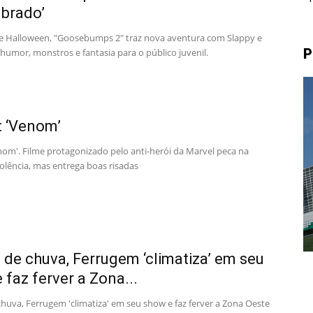
brado’
e Halloween, "Goosebumps 2" traz nova aventura com Slappy e
P
humor, monstros e fantasia para o público juvenil.
a: ‘Venom’
enom'. Filme protagonizado pelo anti-herói da Marvel peca na
violência, mas entrega boas risadas
 de chuva, Ferrugem ‘climatiza’ em seu
 faz ferver a Zona...
chuva, Ferrugem 'climatiza' em seu show e faz ferver a Zona Oeste