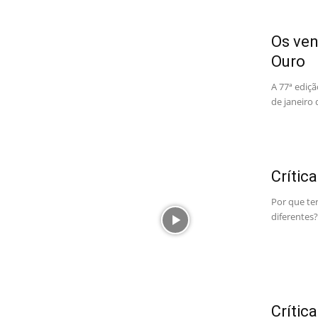
Os ven
Ouro
A 77ª ediç
de janeiro 
Crític
Por que te
diferentes?
Crític