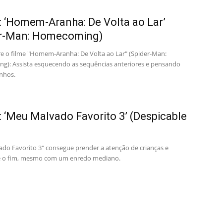
a: ‘Homem-Aranha: De Volta ao Lar’
er-Man: Homecoming)
bre o filme "Homem-Aranha: De Volta ao Lar" (Spider-Man:
): Assista esquecendo as sequências anteriores e pensando
nhos.
a: ‘Meu Malvado Favorito 3’ (Despicable
do Favorito 3" consegue prender a atenção de crianças e
é o fim, mesmo com um enredo mediano.