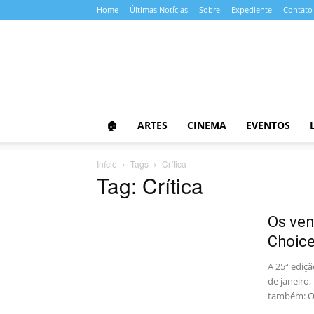
Home
Últimas Notícias
Sobre
Expediente
Contato
Almanaque
da
Cultura
🏠
ARTES
CINEMA
EVENTOS
Início
Tags
Crítica
Tag: Crítica
Os ven
Choic
A 25ª ediç
de janeiro,
também: Os