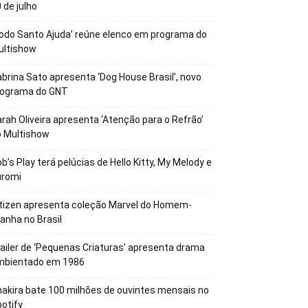
 de julho
odo Santo Ajuda’ reúne elenco em programa do
ultishow
brina Sato apresenta ‘Dog House Brasil’, novo
rograma do GNT
rah Oliveira apresenta ‘Atenção para o Refrão’
o Multishow
b’s Play terá pelúcias de Hello Kitty, My Melody e
uromi
tizen apresenta coleção Marvel do Homem-
anha no Brasil
ailer de ‘Pequenas Criaturas’ apresenta drama
mbientado em 1986
akira bate 100 milhões de ouvintes mensais no
otify