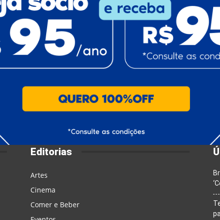
Editorias
Ú
Br
Artes
‘C
Cinema
T
Comer e Beber
pa
Eventos