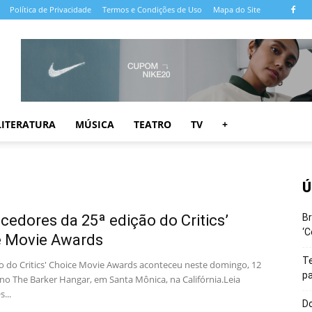
Política de Privacidade
Termos e Condições de Uso
Mapa do Site
LITERATURA
MÚSICA
TEATRO
TV
+
Ú
cedores da 25ª edição do Critics’
Br
‘C
e Movie Awards
T
ão do Critics' Choice Movie Awards aconteceu neste domingo, 12
pa
 no The Barker Hangar, em Santa Mônica, na Califórnia.Leia
...
Do