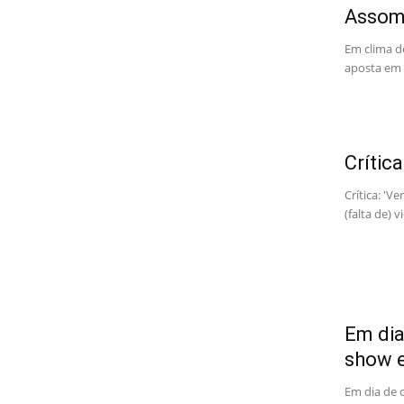
Assom
Em clima d
aposta em 
Crític
Crítica: 'V
(falta de) 
Em dia
show e
Em dia de 