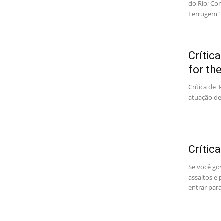
do Rio; Com
Ferrugem" 
Crític
for th
Crítica de 
atuação de 
Crític
Se você go
assaltos e 
entrar para.