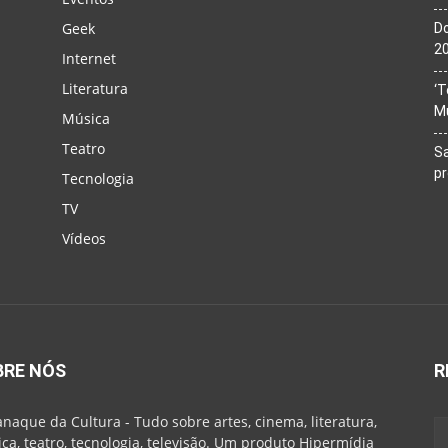
Geek
Do
20
Internet
Literatura
‘T
M
Música
Teatro
Sa
p
Tecnologia
TV
Vídeos
BRE NÓS
R
naque da Cultura - Tudo sobre artes, cinema, literatura,
ca, teatro, tecnologia, televisão. Um produto Hipermídia