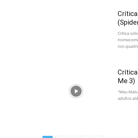
Crític
(Spid
Crítica so
Homecoming
nos quadri
Crític
Me 3)
"Meu Malva
adultos at