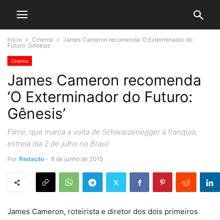
Início
Cinema
James Cameron recomenda ‘O Exterminador do
Futuro: Gênesis’
Cinema
James Cameron recomenda
‘O Exterminador do Futuro:
Gênesis’
Filme, que marca a volta de Schwarzenegger à franquia,
estreia dia 2 de julho no Brasil
Por
Redação
-
8 de junho de 2015
James Cameron, roteirista e diretor dos dois primeiros