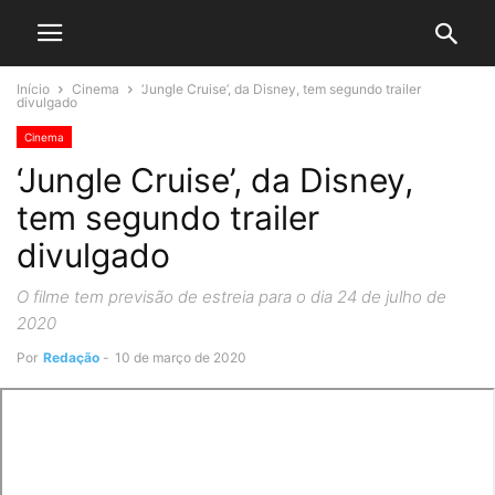
Início
Cinema
‘Jungle Cruise’, da Disney, tem segundo trailer
divulgado
Cinema
‘Jungle Cruise’, da Disney,
tem segundo trailer
divulgado
O filme tem previsão de estreia para o dia 24 de julho de
2020
Por
Redação
-
10 de março de 2020