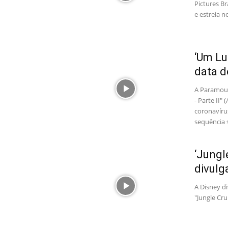
Pictures Br
e estreia n
‘Um Lu
data d
A Paramoun
- Parte II"
coronavírus
sequência 
‘Jungl
divulg
A Disney di
"Jungle Cru