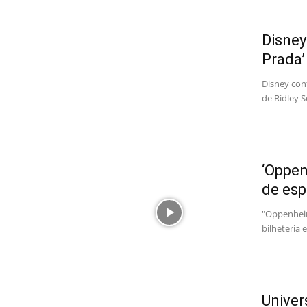
Disney
Prada’
Disney conf
de Ridley 
‘Oppen
de es
"Oppenheim
bilheteria 
Univer