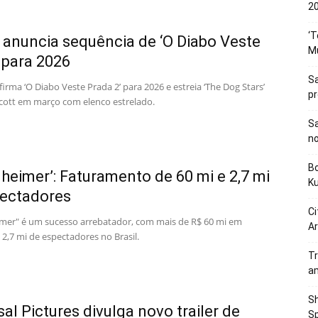
20
‘T
 anuncia sequência de ‘O Diabo Veste
M
 para 2026
Sa
irma ‘O Diabo Veste Prada 2’ para 2026 e estreia ‘The Dog Stars’
p
Scott em março com elenco estrelado.
Sa
n
Bo
heimer’: Faturamento de 60 mi e 2,7 mi
K
pectadores
Ci
er" é um sucesso arrebatador, com mais de R$ 60 mi em
Ar
e 2,7 mi de espectadores no Brasil.
Tr
a
Sh
sal Pictures divulga novo trailer de
Sp