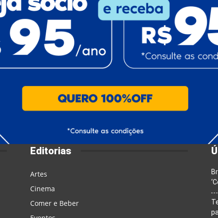
Editorias
Ú
Br
Artes
‘C
Cinema
T
Comer e Beber
pa
Eventos