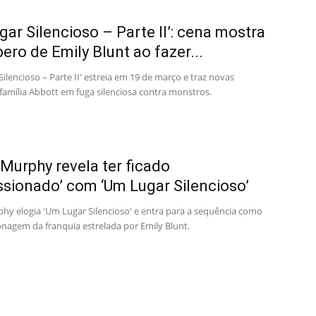
gar Silencioso – Parte II’: cena mostra
ero de Emily Blunt ao fazer...
ilencioso – Parte II' estreia em 19 de março e traz novas
família Abbott em fuga silenciosa contra monstros.
n Murphy revela ter ficado
ssionado’ com ‘Um Lugar Silencioso’
phy elogia 'Um Lugar Silencioso' e entra para a sequência como
nagem da franquia estrelada por Emily Blunt.