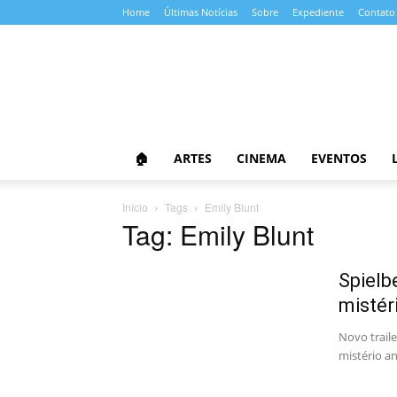
Home
Últimas Notícias
Sobre
Expediente
Contato
Almanaque
da
Cultura
🏠
ARTES
CINEMA
EVENTOS
Início
Tags
Emily Blunt
Tag: Emily Blunt
Spielb
mistér
Novo trail
mistério an