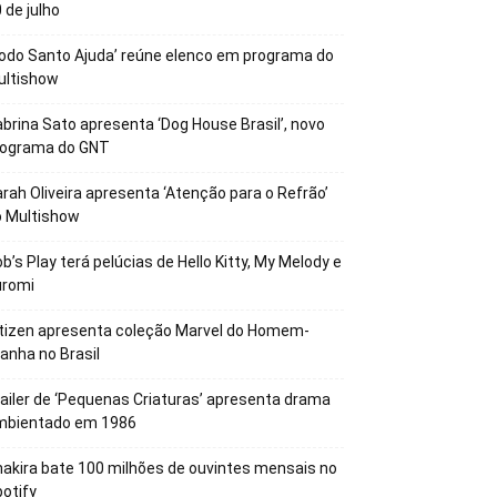
 de julho
odo Santo Ajuda’ reúne elenco em programa do
ultishow
brina Sato apresenta ‘Dog House Brasil’, novo
rograma do GNT
rah Oliveira apresenta ‘Atenção para o Refrão’
o Multishow
b’s Play terá pelúcias de Hello Kitty, My Melody e
uromi
tizen apresenta coleção Marvel do Homem-
anha no Brasil
ailer de ‘Pequenas Criaturas’ apresenta drama
mbientado em 1986
akira bate 100 milhões de ouvintes mensais no
otify