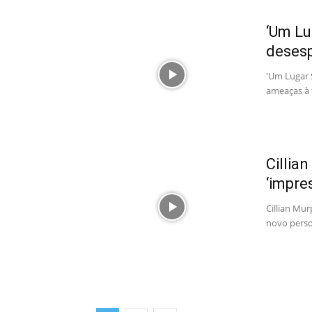
‘Um Lu
desesp
'Um Lugar S
ameaças à 
Cillia
‘impre
Cillian Mur
novo perso