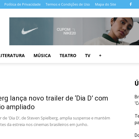
Política de Privacidade
Termos e Condições de Uso
Mapa do Site
LITERATURA
MÚSICA
TEATRO
TV
+
Ú
erg lança novo trailer de ‘Dia D’ com
Br
‘C
io ampliado
T
er de 'Dia D', de Steven Spielberg, amplia suspense e mantém
pa
tes da estreia nos cinemas brasileiros em junho.
Do