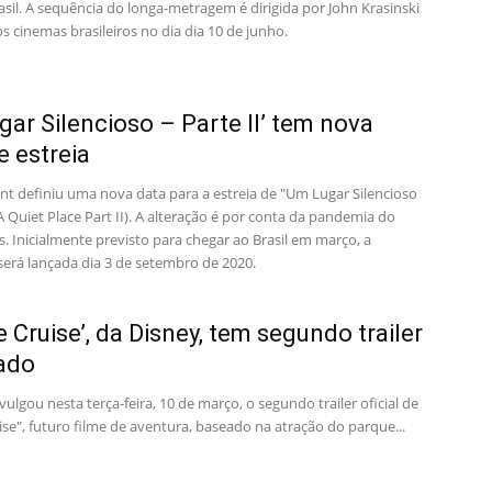
asil. A sequência do longa-metragem é dirigida por John Krasinski
os cinemas brasileiros no dia dia 10 de junho.
gar Silencioso – Parte II’ tem nova
e estreia
t definiu uma nova data para a estreia de "Um Lugar Silencioso
 (A Quiet Place Part II). A alteração é por conta da pandemia do
. Inicialmente previsto para chegar ao Brasil em março, a
será lançada dia 3 de setembro de 2020.
e Cruise’, da Disney, tem segundo trailer
ado
vulgou nesta terça-feira, 10 de março, o segundo trailer oficial de
ise", futuro filme de aventura, baseado na atração do parque...