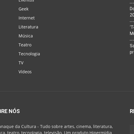
Geek
Do
20
Internet
Literatura
‘T
M
Música
Teatro
Sa
p
Tecnologia
TV
Vídeos
BRE NÓS
R
naque da Cultura - Tudo sobre artes, cinema, literatura,
ca, teatro, tecnologia, televisão. Um produto Hipermídia