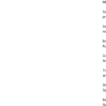
M
Sa
p
Sa
n
Bo
K
Ci
Ar
Tr
a
Sh
Sp
Be
Sp