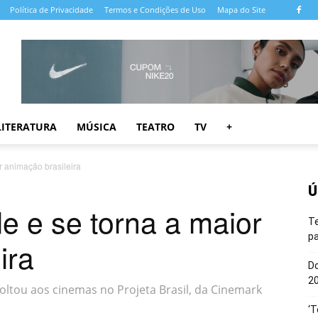
Política de Privacidade
Termos e Condições de Uso
Mapa do Site
LITERATURA
MÚSICA
TEATRO
TV
+
or animação brasileira
Ú
de e se torna a maior
T
pa
ira
Do
20
oltou aos cinemas no Projeta Brasil, da Cinemark
‘T