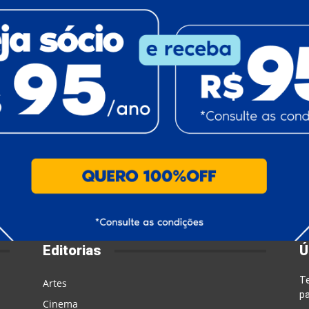
Editorias
Ú
T
Artes
pa
Cinema