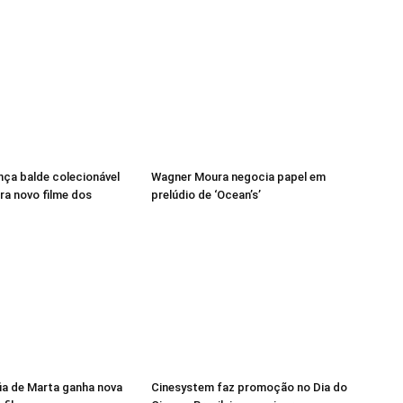
ança balde colecionável
Wagner Moura negocia papel em
ra novo filme dos
prelúdio de ‘Ocean’s’
ia de Marta ganha nova
Cinesystem faz promoção no Dia do