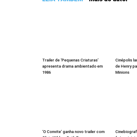
Trailer de ‘Pequenas Criaturas’
Cinépolis l
apresenta drama ambientado em
de Henry pa
1986
Minions
‘O Convite’ ganha novo trailer com
Cinebiograf