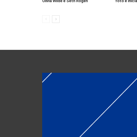
Olivia Wilde e Seth Rogen
foto e inici