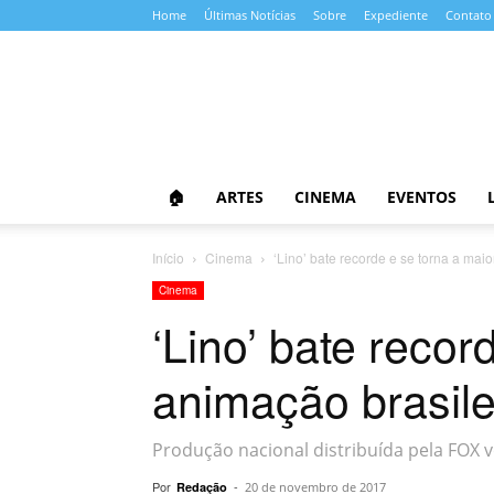
Home
Últimas Notícias
Sobre
Expediente
Contato
Almanaque
da
Cultura
🏠
ARTES
CINEMA
EVENTOS
Início
Cinema
‘Lino’ bate recorde e se torna a mai
Cinema
‘Lino’ bate recor
animação brasile
Produção nacional distribuída pela FOX v
Por
-
Redação
20 de novembro de 2017