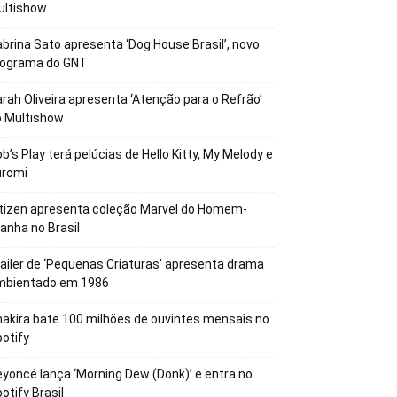
ultishow
brina Sato apresenta ‘Dog House Brasil’, novo
rograma do GNT
rah Oliveira apresenta ‘Atenção para o Refrão’
o Multishow
b’s Play terá pelúcias de Hello Kitty, My Melody e
uromi
tizen apresenta coleção Marvel do Homem-
anha no Brasil
ailer de ‘Pequenas Criaturas’ apresenta drama
mbientado em 1986
akira bate 100 milhões de ouvintes mensais no
otify
yoncé lança ‘Morning Dew (Donk)’ e entra no
otify Brasil