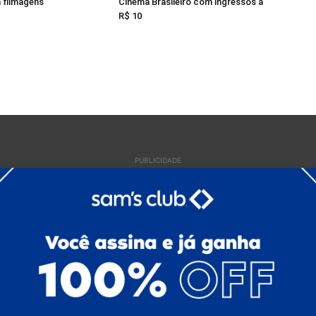
a filmagens
Cinema Brasileiro com ingressos a
R$ 10
PUBLICIDADE