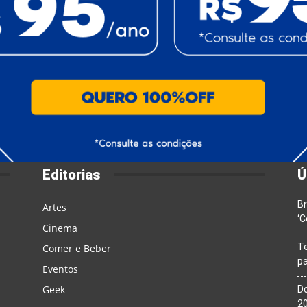
Editorias
Ú
Br
Artes
‘C
Cinema
T
Comer e Beber
pa
Eventos
Geek
Do
20