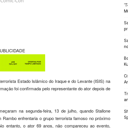
à Comic-Con
‘T
M
Sa
p
Sa
n
UBLICIDADE
Bo
K
Ci
 terrorista Estado Islâmico do Iraque e do Levante (ISIS) na
Ar
rmação foi confirmada pelo representante do ator depois de
Tr
a
eçaram na segunda-feira, 13 de julho, quando Stallone
Sh
 Rambo enfrentaria o grupo terrorista famoso no próximo
Sp
No entanto, o ator 69 anos, não compareceu ao evento,