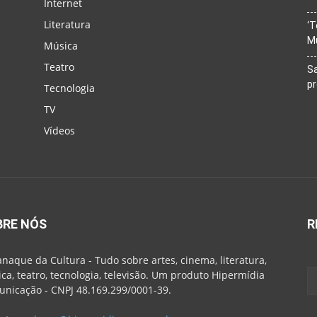
Internet
Literatura
‘T
M
Música
Teatro
Sa
p
Tecnologia
TV
Vídeos
BRE NÓS
R
naque da Cultura - Tudo sobre artes, cinema, literatura,
ca, teatro, tecnologia, televisão. Um produto Hipermídia
nicação - CNPJ 48.169.299/0001-39.