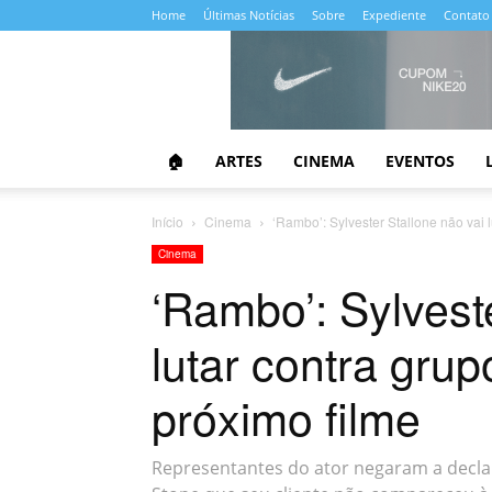
Home
Últimas Notícias
Sobre
Expediente
Contato
Almanaque
da
Cultura
🏠
ARTES
CINEMA
EVENTOS
Início
Cinema
‘Rambo’: Sylvester Stallone não vai l
Cinema
‘Rambo’: Sylvest
lutar contra grup
próximo filme
Representantes do ator negaram a declar