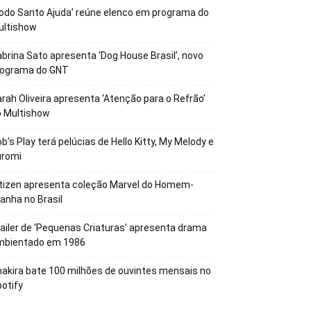
odo Santo Ajuda’ reúne elenco em programa do
ultishow
brina Sato apresenta ‘Dog House Brasil’, novo
rograma do GNT
rah Oliveira apresenta ‘Atenção para o Refrão’
o Multishow
b’s Play terá pelúcias de Hello Kitty, My Melody e
uromi
tizen apresenta coleção Marvel do Homem-
anha no Brasil
ailer de ‘Pequenas Criaturas’ apresenta drama
mbientado em 1986
akira bate 100 milhões de ouvintes mensais no
otify