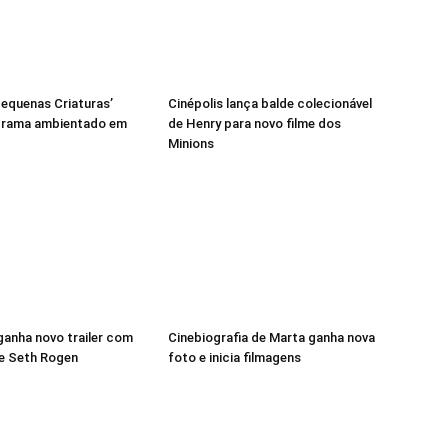
‘Pequenas Criaturas’
Cinépolis lança balde colecionável
drama ambientado em
de Henry para novo filme dos
Minions
 ganha novo trailer com
Cinebiografia de Marta ganha nova
e e Seth Rogen
foto e inicia filmagens