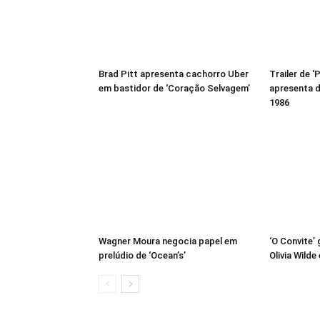
Brad Pitt apresenta cachorro Uber
Trailer de 
em bastidor de ‘Coração Selvagem’
apresenta 
1986
Wagner Moura negocia papel em
‘O Convite’
prelúdio de ‘Ocean’s’
Olivia Wild