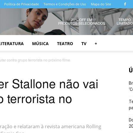
Política de Privacidade
Termos e Condições de Uso
Mapa do Site
LITERATURA
MÚSICA
TEATRO
TV
+
utar contra grupo terrorista no próximo filme
Ú
er Stallone não vai
Br
‘C
o terrorista no
T
pa
Do
ação e relataram à revista americana Rolling
20