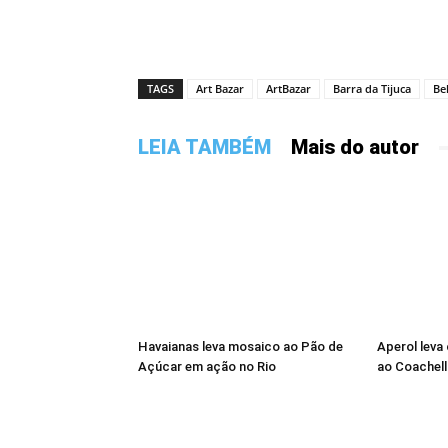
TAGS
Art Bazar
ArtBazar
Barra da Tijuca
Be
LEIA TAMBÉM
Mais do autor
Havaianas leva mosaico ao Pão de
Aperol leva
Açúcar em ação no Rio
ao Coachell