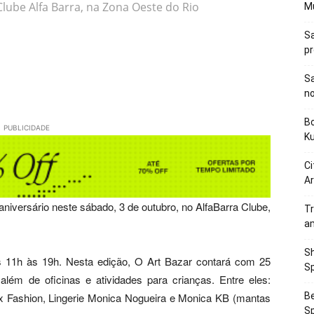
Clube Alfa Barra, na Zona Oeste do Rio
M
Sa
p
Sa
n
Bo
PUBLICIDADE
K
Ci
Ar
niversário neste sábado, 3 de outubro, no AlfaBarra Clube,
Tr
a
Sh
s 11h às 19h. Nesta edição, O Art Bazar contará com 25
Sp
lém de oficinas e atividades para crianças. Entre eles:
Be
 Fashion, Lingerie Monica Nogueira e Monica KB (mantas
Sp