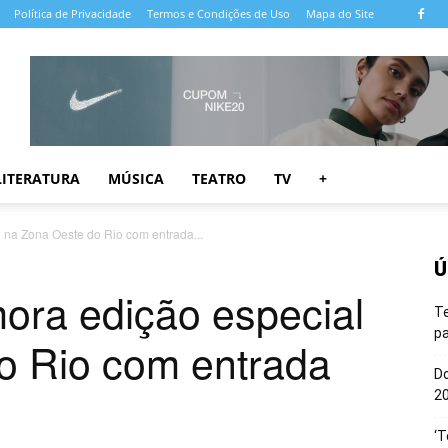
Política de Privacidade
Termos e Condições de Uso
Mapa do Site
LITERATURA
MÚSICA
TEATRO
TV
+
 na Zona Oeste do Rio com entrada...
Ú
ora edição especial
T
pa
o Rio com entrada
Do
20
‘T