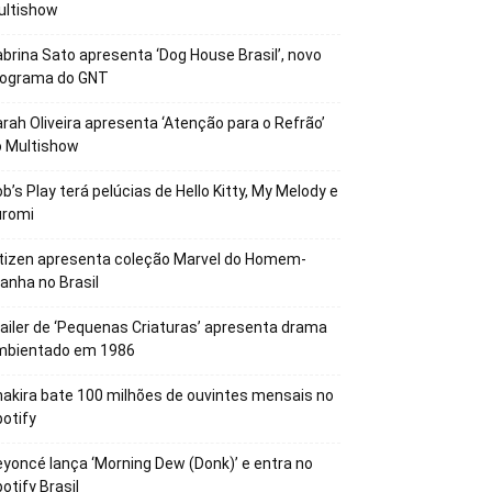
ultishow
brina Sato apresenta ‘Dog House Brasil’, novo
rograma do GNT
rah Oliveira apresenta ‘Atenção para o Refrão’
o Multishow
b’s Play terá pelúcias de Hello Kitty, My Melody e
uromi
tizen apresenta coleção Marvel do Homem-
anha no Brasil
ailer de ‘Pequenas Criaturas’ apresenta drama
mbientado em 1986
akira bate 100 milhões de ouvintes mensais no
otify
yoncé lança ‘Morning Dew (Donk)’ e entra no
otify Brasil