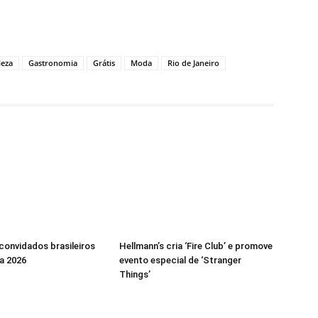
leza
Gastronomia
Grátis
Moda
Rio de Janeiro
 convidados brasileiros
Hellmann’s cria ‘Fire Club’ e promove
a 2026
evento especial de ‘Stranger
Things’