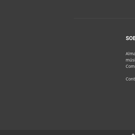
SO
Alma
músi
Comu
Cont