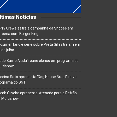
ltimas Notícias
erry Crews estrela campanha da Shopee em
rceria com Burger King
cumentário e série sobre Preta Gil estreiam em
 de julho
odo Santo Ajuda’ reúne elenco em programa do
ultishow
brina Sato apresenta ‘Dog House Brasil’, novo
rograma do GNT
rah Oliveira apresenta ‘Atenção para o Refrão’
o Multishow