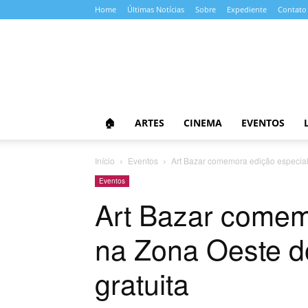
Home
Últimas Notícias
Sobre
Expediente
Contato
Almanaque
da
Cultura
🏠
ARTES
CINEMA
EVENTOS
Início
Eventos
Art Bazar comemora edição especial
Eventos
Art Bazar comem
na Zona Oeste d
gratuita