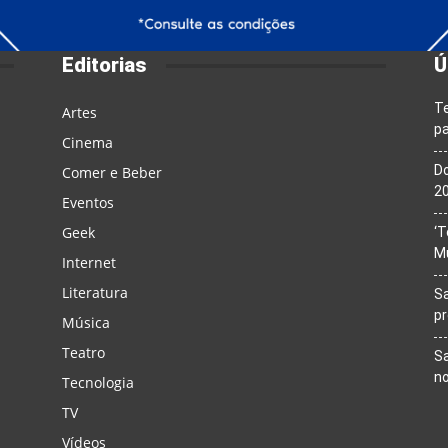
Editorias
Ú
T
Artes
pa
Cinema
Do
Comer e Beber
20
Eventos
Geek
‘T
M
Internet
Literatura
Sa
p
Música
Teatro
Sa
n
Tecnologia
TV
Vídeos