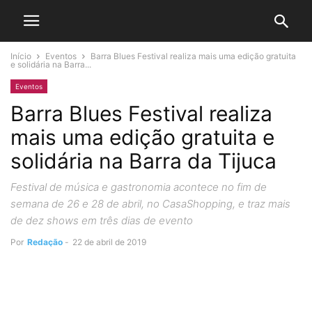
Início
Eventos
Barra Blues Festival realiza mais uma edição gratuita
e solidária na Barra...
Eventos
Barra Blues Festival realiza
mais uma edição gratuita e
solidária na Barra da Tijuca
Festival de música e gastronomia acontece no fim de
semana de 26 e 28 de abril, no CasaShopping, e traz mais
de dez shows em três dias de evento
Por
Redação
-
22 de abril de 2019