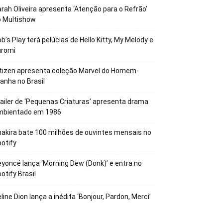
rah Oliveira apresenta ‘Atenção para o Refrão’
o Multishow
b’s Play terá pelúcias de Hello Kitty, My Melody e
uromi
tizen apresenta coleção Marvel do Homem-
anha no Brasil
ailer de ‘Pequenas Criaturas’ apresenta drama
mbientado em 1986
akira bate 100 milhões de ouvintes mensais no
otify
yoncé lança ‘Morning Dew (Donk)’ e entra no
otify Brasil
line Dion lança a inédita ‘Bonjour, Pardon, Merci’