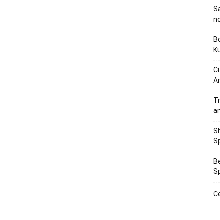
Sa
n
Bo
K
Ci
Ar
Tr
a
Sh
Sp
Be
Sp
Ce