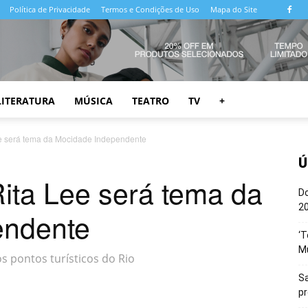
Política de Privacidade
Termos e Condições de Uso
Mapa do Site
LITERATURA
MÚSICA
TEATRO
TV
+
ee será tema da Mocidade Independente
Ú
ita Lee será tema da
Do
20
endente
‘T
M
 pontos turísticos do Rio
Sa
p