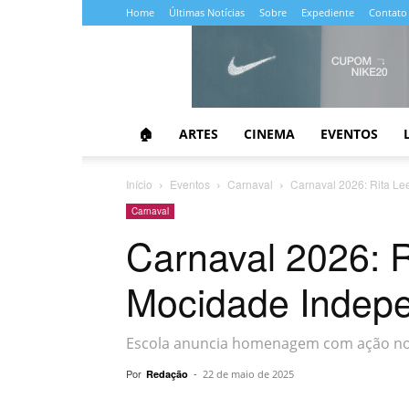
Home
Últimas Notícias
Sobre
Expediente
Contato
Almanaque
da
Cultura
🏠
ARTES
CINEMA
EVENTOS
Início
Eventos
Carnaval
Carnaval 2026: Rita L
Carnaval
Carnaval 2026: R
Mocidade Indep
Escola anuncia homenagem com ação nos
Por
-
Redação
22 de maio de 2025