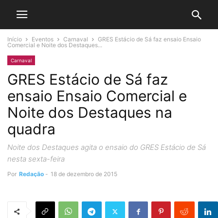
Início
Eventos
Carnaval
GRES Estácio de Sá faz ensaio Ensaio
Comercial e Noite dos Destaques...
Carnaval
GRES Estácio de Sá faz
ensaio Ensaio Comercial e
Noite dos Destaques na
quadra
Noite dos Destaques agita o ensaio do GRES Estácio de Sá
nesta sexta-feira
Por
Redação
-
18 de dezembro de 2015