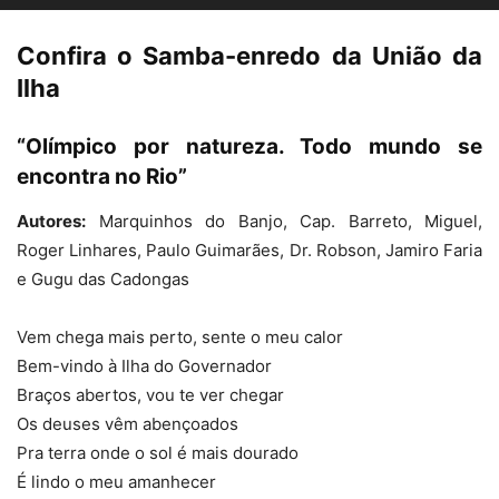
Confira o Samba-enredo da União da
Ilha
“Olímpico por natureza. Todo mundo se
encontra no Rio”
Carnaval 2016: Desfile da União da Ilha (Foto: Renan Olivetti/Almanaque da
Autores:
Marquinhos do Banjo, Cap. Barreto, Miguel,
Cultura)
Roger Linhares, Paulo Guimarães, Dr. Robson, Jamiro Faria
e Gugu das Cadongas
Vem chega mais perto, sente o meu calor
Bem-vindo à Ilha do Governador
Braços abertos, vou te ver chegar
Os deuses vêm abençoados
Pra terra onde o sol é mais dourado
É lindo o meu amanhecer
Carnaval 2016: Desfile da União da Ilha (Foto: Renan Olivetti/Almanaque da