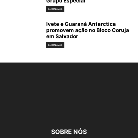
Grupo Especial
CARNAVAL
Ivete e Guaraná Antarctica
Carnaval 2016: Desfile da União da Ilha (Foto: Renan Olivetti/Almanaque da
promovem ação no Bloco Coruja
Cultura)
em Salvador
CARNAVAL
Carnaval 2016: Desfile da União da Ilha (Foto: Renan Olivetti/Almanaque da
Cultura)
SOBRE NÓS