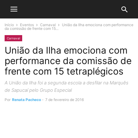
Início
Eventos
Carnaval
União da Ilha emociona com performance
da comissão de frente com 15...
Carnaval
União da Ilha emociona com
performance da comissão de
frente com 15 tetraplégicos
A União da Ilha foi a segunda escola a desfilar na Marquês
de Sapucaí pelo Grupo Especial
Por
Renata Pacheco
-
7 de fevereiro de 2016