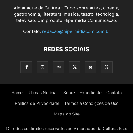
Almanaque da Cultura - Tudo sobre artes, cinema,
gastronomia, literatura, música, teatro, tecnologia,
televisão. Um produto Hipermídia Comunicação.
Contato:
redacao@hipermidiacom.com.br
Carnaval 2016: Desfile da União da Ilha (Foto: Renan Olivetti/Almanaque da
Cultura)
REDES SOCIAIS
Home
Últimas Notícias
Sobre
Expediente
Contato
Política de Privacidade
Termos e Condições de Uso
Carnaval 2016: Desfile da União da Ilha (Foto: Renan Olivetti/Almanaque da
Cultura)
Mapa do Site
© Todos os direitos reservados ao Almanaque da Cultura. Este