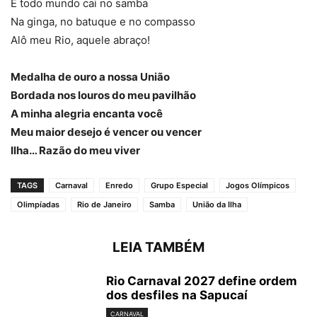
E todo mundo cai no samba
Carnaval 2016: Desfile da União da Ilha (Foto: Renan Olivetti/Almanaque da
Na ginga, no batuque e no compasso
Cultura)
Alô meu Rio, aquele abraço!
Medalha de ouro a nossa União
Bordada nos louros do meu pavilhão
A minha alegria encanta você
Meu maior desejo é vencer ou vencer
Ilha… Razão do meu viver
Carnaval 2016: Desfile da União da Ilha (Foto: Renan Olivetti/Almanaque da
TAGS
Carnaval
Enredo
Grupo Especial
Jogos Olímpicos
Cultura)
Olimpíadas
Rio de Janeiro
Samba
União da Ilha
LEIA TAMBÉM
Rio Carnaval 2027 define ordem
dos desfiles na Sapucaí
CARNAVAL