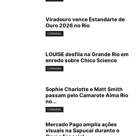
Carnaval 2016: Desfile da União da Ilha (Foto: Renan Olivetti/Almanaque da
Viradouro vence Estandarte de
Cultura)
Ouro 2026 no Rio
CARNAVAL
LOUISE desfila na Grande Rio em
enredo sobre Chico Science
CARNAVAL
Carnaval 2016: Desfile da União da Ilha (Foto: Renan Olivetti/Almanaque da
Sophie Charlotte e Matt Smith
Cultura)
passam pelo Camarote Alma Rio
no...
CARNAVAL
Mercado Pago amplia ações
visuais na Sapucaí durante o