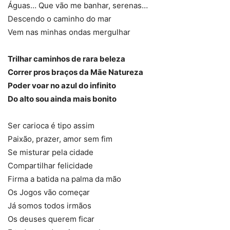
Cultura)
Águas… Que vão me banhar, serenas…
Descendo o caminho do mar
Vem nas minhas ondas mergulhar
Trilhar caminhos de rara beleza
Correr pros braços da Mãe Natureza
Poder voar no azul do infinito
Do alto sou ainda mais bonito
Carnaval 2016: Desfile da União da Ilha (Foto: Renan Olivetti/Almanaque da
Cultura)
Ser carioca é tipo assim
Paixão, prazer, amor sem fim
Se misturar pela cidade
Compartilhar felicidade
Firma a batida na palma da mão
Os Jogos vão começar
Já somos todos irmãos
Os deuses querem ficar