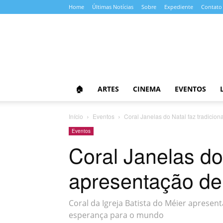
Home
Últimas Notícias
Sobre
Expediente
Contato
Almanaque
da
Cultura
🏠
ARTES
CINEMA
EVENTOS
Início
Eventos
Coral Janelas do Natal faz tradicio
Eventos
Coral Janelas do 
apresentação de
Coral da Igreja Batista do Méier apresen
esperança para o mundo