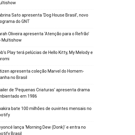
ultishow
brina Sato apresenta ‘Dog House Brasil’, novo
rograma do GNT
rah Oliveira apresenta ‘Atenção para o Refrão’
o Multishow
b’s Play terá pelúcias de Hello Kitty, My Melody e
uromi
tizen apresenta coleção Marvel do Homem-
anha no Brasil
ailer de ‘Pequenas Criaturas’ apresenta drama
mbientado em 1986
akira bate 100 milhões de ouvintes mensais no
otify
yoncé lança ‘Morning Dew (Donk)’ e entra no
otify Brasil