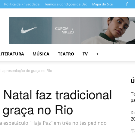
Política de Privacidade
Termos e Condições de Uso
Mapa do Site
LITERATURA
MÚSICA
TEATRO
TV
+
nal apresentação de graça no Rio
Ú
Natal faz tradicional
T
pa
 graça no Rio
Do
20
ta espetáculo "Haja Paz" em três noites pedindo
‘T