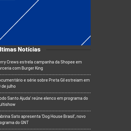
ltimas Notícias
erry Crews estrela campanha da Shopee em
rceria com Burger King
cumentário e série sobre Preta Gil estreiam em
 de julho
odo Santo Ajuda’ reúne elenco em programa do
ultishow
brina Sato apresenta ‘Dog House Brasil’, novo
rograma do GNT