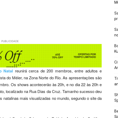
M
Sa
p
Sa
n
PUBLICIDADE
Bo
K
Ci
Ar
o Natal
reunirá cerca de 200 membros, entre adultos e
tista do Méier, na Zona Norte do Rio. As apresentações são
Tr
zembro. Os shows acontecerão às 20h, e no dia 22 às 20h e
a
into, localizado na Rua Dias da Cruz. Tamanho sucesso deu
Sh
ns natalinas mais visualizadas no mundo, segundo o site da
Sp
Be
Sp