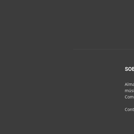
SO
Alma
músi
Comu
Cont