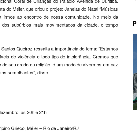
icional Coral de Crianças do Palácio Avenida de Curitiba.
sta do Méier, que criou o projeto Janelas do Natal “Músicas
ra irmos ao encontro de nossa comunidade. No meio da
P
um dos subúrbios mais movimentados da cidade, o tempo
 Santos Queiroz ressalta a importância do tema: “Estamos
is de violência e todo tipo de intolerância. Cremos que
 do seu credo ou religião, é um modo de vivermos em paz
os semelhantes”, disse.
dezembro, às 20h e 21h
ipino Grieco, Méier – Rio de Janeiro/RJ