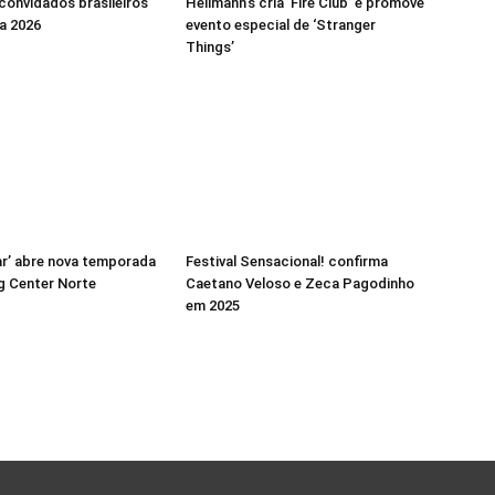
 convidados brasileiros
Hellmann’s cria ‘Fire Club’ e promove
a 2026
evento especial de ‘Stranger
Things’
r’ abre nova temporada
Festival Sensacional! confirma
g Center Norte
Caetano Veloso e Zeca Pagodinho
em 2025