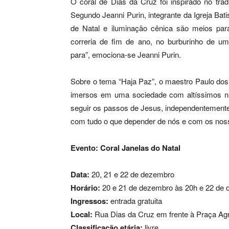
O coral de Dias da Cruz foi inspirado no trad
Segundo Jeanni Purin, integrante da Igreja Bati
de Natal e iluminação cênica são meios pa
correria de fim de ano, no burburinho de 
para”,
emociona-se Jeanni Purin.
Sobre o tema “Haja Paz”, o maestro Paulo dos
imersos em uma sociedade com altíssimos níve
seguir os passos de Jesus, independentemente
com tudo o que depender de nós e com os noss
Evento:
Coral Janelas do Natal
Data:
20, 21 e 22 de dezembro
Horário:
20 e 21 de dezembro às 20h e 22 de 
Ingressos:
entrada gratuita
Local:
Rua Dias da Cruz em frente à Praça Agr
Classificação etária:
livre