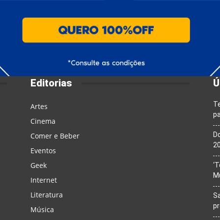
Editorias
Ú
T
Artes
pa
Cinema
Do
Comer e Beber
20
Eventos
Geek
‘T
M
Internet
Literatura
Sa
p
Música