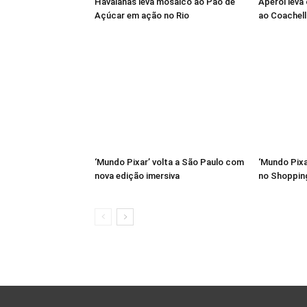
Havaianas leva mosaico ao Pão de
Aperol leva
Açúcar em ação no Rio
ao Coachell
‘Mundo Pixar’ volta a São Paulo com
‘Mundo Pixa
nova edição imersiva
no Shoppin