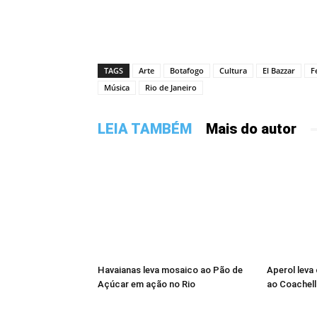
TAGS
Arte
Botafogo
Cultura
El Bazzar
F
Música
Rio de Janeiro
LEIA TAMBÉM
Mais do autor
Havaianas leva mosaico ao Pão de
Aperol leva
Açúcar em ação no Rio
ao Coachell