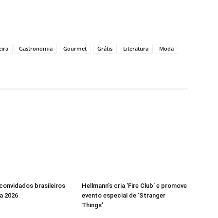
eira
Gastronomia
Gourmet
Grátis
Literatura
Moda
 convidados brasileiros
Hellmann’s cria ‘Fire Club’ e promove
a 2026
evento especial de ‘Stranger
Things’