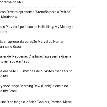
rograma do GNT
rah Oliveira apresenta ‘Atenção para o Refrão’
o Multishow
b’s Play terá pelúcias de Hello Kitty, My Melody e
uromi
tizen apresenta coleção Marvel do Homem-
anha no Brasil
ailer de ‘Pequenas Criaturas’ apresenta drama
mbientado em 1986
akira bate 100 milhões de ouvintes mensais no
otify
yoncé lança ‘Morning Dew (Donk)’ e entra no
otify Brasil
line Dion lança a inédita ‘Bonjour, Pardon, Merci’