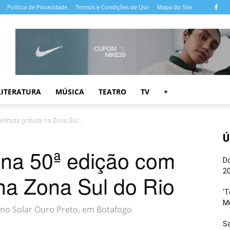
Política de Privacidade
Termos e Condições de Uso
Mapa do Site
LITERATURA
MÚSICA
TEATRO
TV
+
ntrada gratuita na Zona Sul...
Ú
 na 50ª edição com
Do
20
 na Zona Sul do Rio
‘T
M
 no Solar Ouro Preto, em Botafogo
Sa