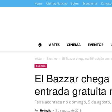
Home
Últimas Notícias
Sobre
Expediente
Contato
Almanaque
da
Cultura
🏠
ARTES
CINEMA
EVENTOS
Início
Eventos
El Bazzar chega na 50ª edição com e
Eventos
El Bazzar chega
entrada gratuita
Feira acontece no domingo, 5 de agosto,
Por
-
Redação
3 de agosto de 2018