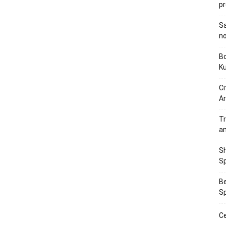
p
Sa
n
Bo
K
Ci
Ar
Tr
a
Sh
Sp
Be
Sp
Ce