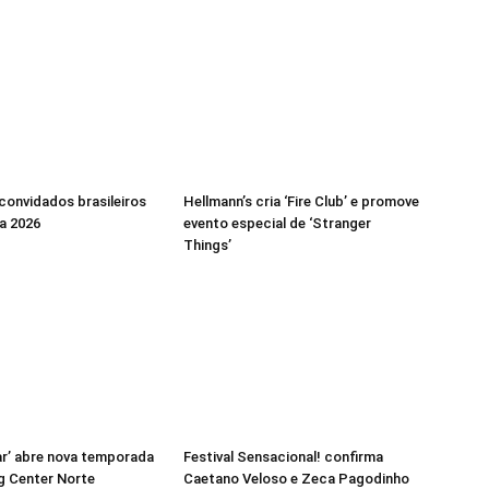
 convidados brasileiros
Hellmann’s cria ‘Fire Club’ e promove
a 2026
evento especial de ‘Stranger
Things’
r’ abre nova temporada
Festival Sensacional! confirma
g Center Norte
Caetano Veloso e Zeca Pagodinho