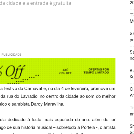
da cidade e a entrada é gratuita
20
‘T
M
Sa
p
Sa
PUBLICIDADE
n
Bo
K
ma festivo do Carnaval e, no dia 4 de fevereiro, promove um
Ci
s da rua do Lavradio, no centro da cidade ao som do melhor
Ar
ico e sambista Darcy Maravilha.
Tr
a
 dia dedicado à festa mais esperada do ano: além de ter
Sh
 de sua história musical – sobretudo a Portela -, o artista
Sp