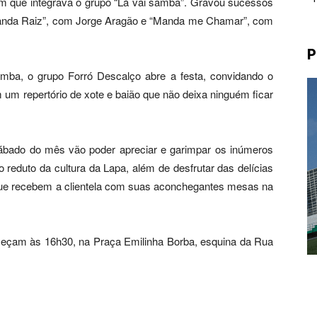
em que integrava o grupo “Lá vai samba”. Gravou sucessos
Banda Raiz”, com Jorge Aragão e “Manda me Chamar”, com
P
mba, o grupo Forró Descalço abre a festa, convidando o
m um repertório de xote e baião que não deixa ninguém ficar
o sábado do mês vão poder apreciar e garimpar os inúmeros
 reduto da cultura da Lapa, além de desfrutar das delícias
que recebem a clientela com suas aconchegantes mesas na
meçam às 16h30, na Praça Emilinha Borba, esquina da Rua