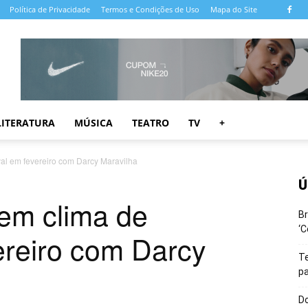
Política de Privacidade
Termos e Condições de Uso
Mapa do Site
LITERATURA
MÚSICA
TEATRO
TV
+
val em fevereiro com Darcy Maravilha
Ú
 em clima de
Br
‘C
ereiro com Darcy
T
pa
Do