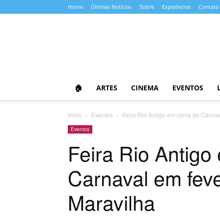
Home
Últimas Notícias
Sobre
Expediente
Contato
Almanaque
da
Cultura
🏠
ARTES
CINEMA
EVENTOS
Início
Eventos
Feira Rio Antigo em clima de Carna
Eventos
Feira Rio Antigo
Carnaval em fev
Maravilha