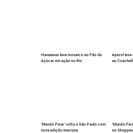
Havaianas leva mosaico ao Pão de
Aperol leva
Açúcar em ação no Rio
ao Coachell
‘Mundo Pixar’ volta a São Paulo com
‘Mundo Pixa
nova edição imersiva
no Shoppin