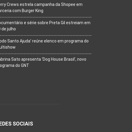
erry Crews estrela campanha da Shopee em
rceria com Burger King
cumentário e série sobre Preta Gil estreiam em
 de julho
odo Santo Ajuda’ reúne elenco em programa do
ultishow
brina Sato apresenta ‘Dog House Brasil’, novo
rograma do GNT
EDES SOCIAIS