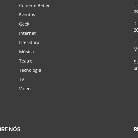
T
Comer e Beber
pa
Eventos
Geek
Do
20
Internet
Literatura
‘T
M
Música
Teatro
Sa
p
Tecnologia
TV
Vídeos
BRE NÓS
R