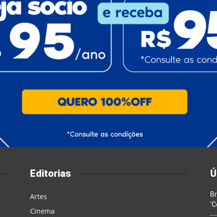
Editorias
Ú
Br
Artes
‘C
Cinema