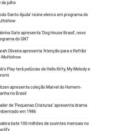
 de julho
odo Santo Ajuda’ reúne elenco em programa do
ultishow
brina Sato apresenta ‘Dog House Brasil’, novo
rograma do GNT
rah Oliveira apresenta ‘Atenção para o Refrão’
o Multishow
b’s Play terá pelúcias de Hello Kitty, My Melody e
uromi
tizen apresenta coleção Marvel do Homem-
anha no Brasil
ailer de ‘Pequenas Criaturas’ apresenta drama
mbientado em 1986
akira bate 100 milhões de ouvintes mensais no
otify