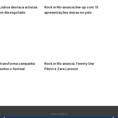
 Lisboa destaca artistas
Rock in Rio anuncia line-up com 15
 em dia esgotado
apresentações únicas no país
o transforma campanha
Rock in Rio anuncia Twenty One
sobre o festival
Pilots e Zara Larsson
PUBLICIDADE