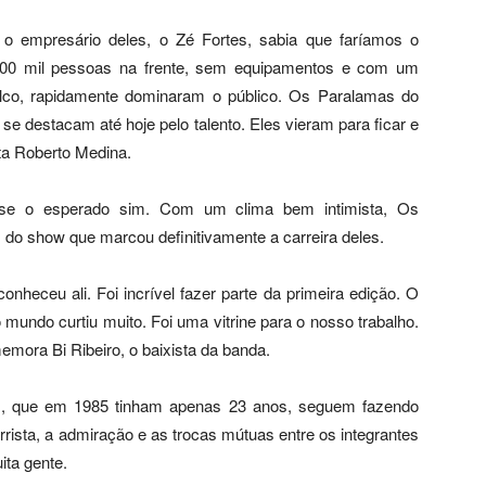
o empresário deles, o Zé Fortes, sabia que faríamos o
200 mil pessoas na frente, sem equipamentos e com um
alco, rapidamente dominaram o público. Os Paralamas do
e destacam até hoje pelo talento. Eles vieram para ficar e
a Roberto Medina.
sse o esperado sim. Com um clima bem intimista, Os
do show que marcou definitivamente a carreira deles.
onheceu ali. Foi incrível fazer parte da primeira edição. O
o mundo curtiu muito. Foi uma vitrine para o nosso trabalho.
mora Bi Ribeiro, o baixista da banda.
s, que em 1985 tinham apenas 23 anos, seguem fazendo
rrista, a admiração e as trocas mútuas entre os integrantes
ta gente.