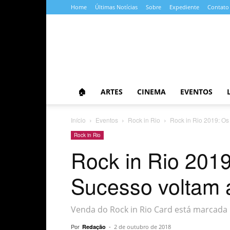
Home
Últimas Notícias
Sobre
Expediente
Contato
Almanaque
da
Cultura
🏠
ARTES
CINEMA
EVENTOS
Início
Eventos
Rock in Rio
Rock in Rio 2019: O
Rock in Rio
Rock in Rio 201
Sucesso voltam 
Venda do Rock in Rio Card está marcada
Por
-
Redação
2 de outubro de 2018