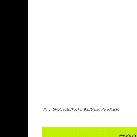
(Foto: Divulgação/Rock in Rio/Bleia/I Hate Flash)