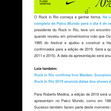
O Rock in Rio começa a ganhar forma.
Na ú
completa de Palco Mundo para o dia 4 de o
presidente do Rock in Rio, teve um encontro
quando revelou em primeiríssima mão que Os
1985 do festival e ajudou a construir a hi
confirmados para a edição de 2019. Será a qu
2011 e 2015). A data da apresentação será an
Leia também:
Rock in Rio confirma Iron Maiden, Scorpion
Rock in Rio 2019 anuncia datas dos shows e
Para Roberto Medina, a edição de 2019 será 
apresentam no Palco Mundo, como em 1985
Sucesso também fazem parte deste momento hi