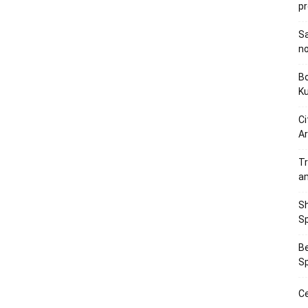
p
Sa
n
Bo
K
Ci
Ar
Tr
a
Sh
Sp
Be
Sp
Ce