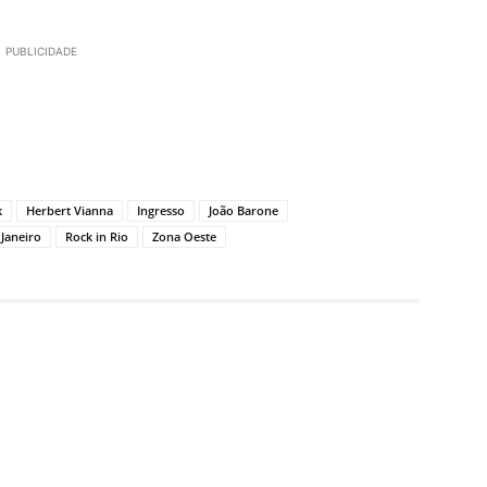
PUBLICIDADE
k
Herbert Vianna
Ingresso
João Barone
 Janeiro
Rock in Rio
Zona Oeste