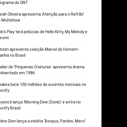
rograma do GNT
rah Oliveira apresenta ‘Atenção para o Refrão’
o Multishow
b’s Play terá pelúcias de Hello Kitty, My Melody e
uromi
tizen apresenta coleção Marvel do Homem-
anha no Brasil
ailer de ‘Pequenas Criaturas’ apresenta drama
mbientado em 1986
akira bate 100 milhões de ouvintes mensais no
otify
yoncé lança ‘Morning Dew (Donk)’ e entra no
otify Brasil
line Dion lança a inédita ‘Bonjour, Pardon, Merci’