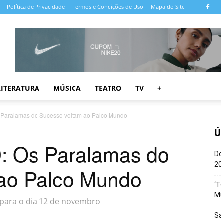
Política de Privacidade
Termos e Condições de Uso
Mapa do Site
LITERATURA
MÚSICA
TEATRO
TV
+
s Paralamas do Sucesso voltam ao Palco Mundo
Ú
9: Os Paralamas do
Do
20
ao Palco Mundo
‘T
M
 para o dia 12 de novembro
Sa