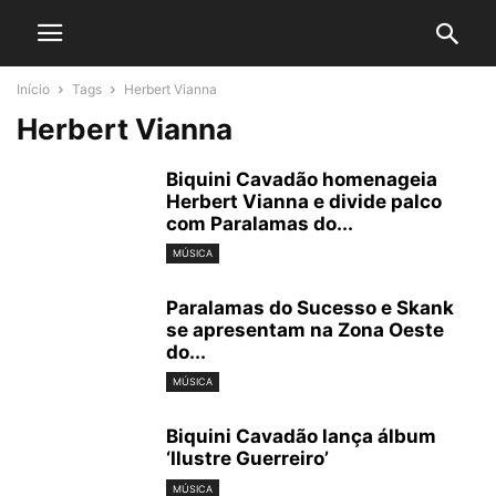
Início
Tags
Herbert Vianna
Herbert Vianna
Biquini Cavadão homenageia
Herbert Vianna e divide palco
com Paralamas do...
MÚSICA
Paralamas do Sucesso e Skank
se apresentam na Zona Oeste
do...
MÚSICA
Biquini Cavadão lança álbum
‘Ilustre Guerreiro’
MÚSICA