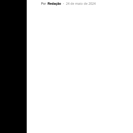
Por
-
Redação
24 de maio de 2024
Compartilhar