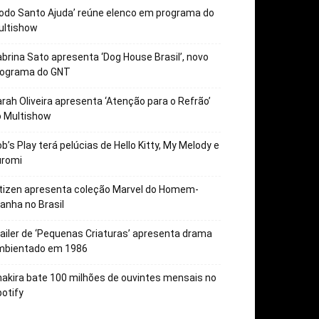
odo Santo Ajuda’ reúne elenco em programa do
ultishow
brina Sato apresenta ‘Dog House Brasil’, novo
rograma do GNT
rah Oliveira apresenta ‘Atenção para o Refrão’
o Multishow
b’s Play terá pelúcias de Hello Kitty, My Melody e
uromi
tizen apresenta coleção Marvel do Homem-
anha no Brasil
ailer de ‘Pequenas Criaturas’ apresenta drama
mbientado em 1986
akira bate 100 milhões de ouvintes mensais no
otify