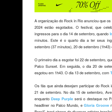
A organização do Rock in Rio anunciou que os 
2024 estão esgotados. O festival, que cel
ingressos para o dia 14 de setembro, quando
I
minutos. Este é o quarto dia a ter seus in
setembro (37 minutos), 20 de setembro (1h43) 
O primeiro dia a esgotar foi 22 de setembro, qu
Palco Sunset. Em seguida, o dia 20 de se
esgotou em 1h43. O dia 13 de setembro, com
T
Os fãs que ainda desejam participar do Rock i
21 de setembro. No dia 15 de setembro, Aven
enquanto
Deep Purple
será o destaque no P
headliner no Palco Mundo, e
Gloria Groove
n
Brasil”, trará shows de diversos artistas brasilei