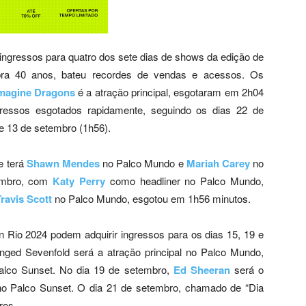
ingressos para quatro dos sete dias de shows da edição de
ebra 40 anos, bateu recordes de vendas e acessos. Os
magine Dragons
é a atração principal, esgotaram em 2h04
gressos esgotados rapidamente, seguindo os dias 22 de
e 13 de setembro (1h56).
e terá
Shawn Mendes
no Palco Mundo e
Mariah Carey
no
tembro, com
Katy Perry
como headliner no Palco Mundo,
ravis Scott
no Palco Mundo, esgotou em 1h56 minutos.
n Rio 2024 podem adquirir ingressos para os dias 15, 19 e
ged Sevenfold será a atração principal no Palco Mundo,
alco Sunset. No dia 19 de setembro,
Ed Sheeran
será o
o Palco Sunset. O dia 21 de setembro, chamado de “Dia
ros.