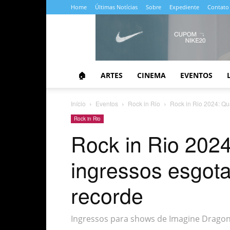
Home
Últimas Notícias
Sobre
Expediente
Contato
Almanaque
da
Cultura
🏠
ARTES
CINEMA
EVENTOS
Início
Eventos
Rock in Rio
Rock in Rio 2024: Qu
Rock in Rio
Rock in Rio 2024
ingressos esgot
recorde
Ingressos para shows de Imagine Dragon