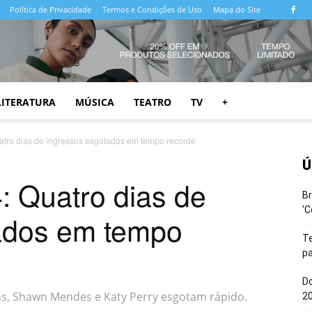
Política de Privacidade
Termos e Condições de Uso
Mapa do Site
LITERATURA
MÚSICA
TEATRO
TV
+
atro dias de ingressos esgotados em tempo recorde
Ú
: Quatro dias de
Br
‘C
ados em tempo
T
pa
Do
s, Shawn Mendes e Katy Perry esgotam rápido.
20