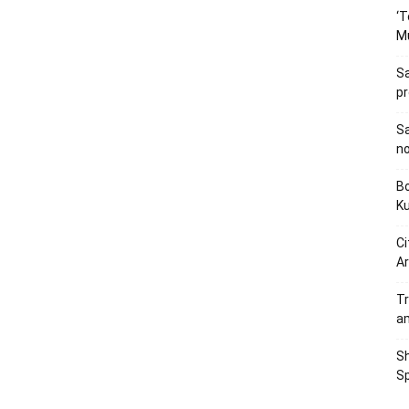
‘T
M
Sa
p
Sa
n
Bo
K
Ci
Ar
Tr
a
Sh
Sp