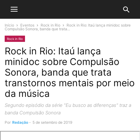
Início
Eventos
Rock in Rio
Rock in Rio: Itaú lança minidoc sobre
Compulsão Sonora, banda que trata...
Rock in Rio
Rock in Rio: Itaú lança
minidoc sobre Compulsão
Sonora, banda que trata
transtornos mentais por meio
da música
Segundo episódio da série "Eu busco as diferenças" traz a
banda Compulsão Sonora
Por
Redação
-
5 de setembro de 2019