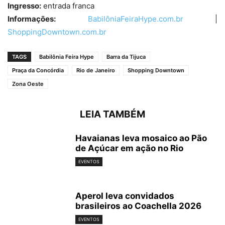
Ingresso:
entrada franca
Informações:
BabilôniaFeiraHype.com.br
|
ShoppingDowntown.com.br
TAGS
Babilônia Feira Hype
Barra da Tijuca
Praça da Concórdia
Rio de Janeiro
Shopping Downtown
Zona Oeste
LEIA TAMBÉM
Havaianas leva mosaico ao Pão
de Açúcar em ação no Rio
EVENTOS
Aperol leva convidados
brasileiros ao Coachella 2026
EVENTOS