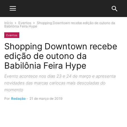
Início
Eventos
Shopping Downtown recebe edição de outono da
Babilônia Feira Hype
Eventos
Shopping Downtown recebe
edição de outono da
Babilônia Feira Hype
Evento acontece nos dias 23 e 24 de março e apresenta
novidades das marcas cariocas mais descoladas do
momento
Por
Redação
-
21 de março de 2019