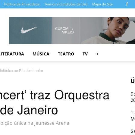
Política de Privacidade
Termos e Condições de Uso
Mapa do Site
LITERATURA
MÚSICA
TEATRO
TV
+
Sinfônica ao Rio de Janeiro
Ú
cert’ traz Orquestra
Do
20
 de Janeiro
‘T
M
xibição única na Jeunesse Arena
Sa