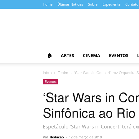
Home
Últimas Notícias
Sobre
Expediente
Contato
Almanaque
da
Cultura
🏠
ARTES
CINEMA
EVENTOS
Início
Teatro
‘Star Wars in Concert’ traz Orquestra 
Eventos
‘Star Wars in Con
Sinfônica ao Rio
Espetáculo 'Star Wars in Concert' terá e
Por
-
Redação
12 de março de 2019