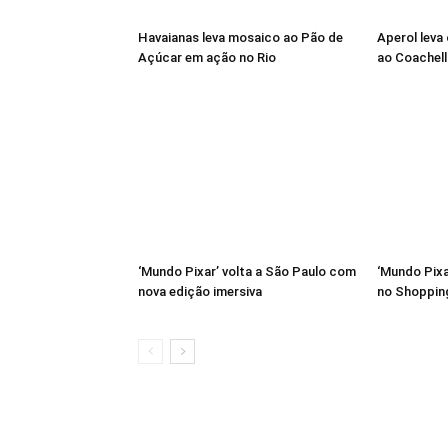
Havaianas leva mosaico ao Pão de
Aperol leva
Açúcar em ação no Rio
ao Coachell
‘Mundo Pixar’ volta a São Paulo com
‘Mundo Pixa
nova edição imersiva
no Shoppin