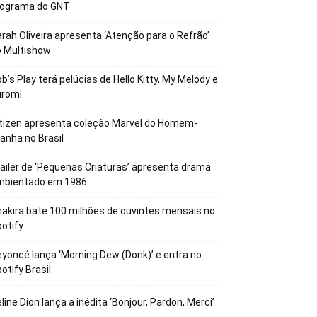
rograma do GNT
rah Oliveira apresenta ‘Atenção para o Refrão’
o Multishow
b’s Play terá pelúcias de Hello Kitty, My Melody e
uromi
tizen apresenta coleção Marvel do Homem-
anha no Brasil
ailer de ‘Pequenas Criaturas’ apresenta drama
mbientado em 1986
akira bate 100 milhões de ouvintes mensais no
otify
yoncé lança ‘Morning Dew (Donk)’ e entra no
otify Brasil
line Dion lança a inédita ‘Bonjour, Pardon, Merci’