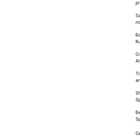
p
Sa
n
Bo
K
Ci
Ar
Tr
a
Sh
Sp
Be
Sp
Ce