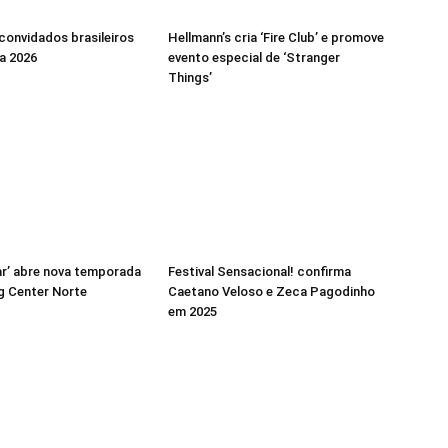
 convidados brasileiros
Hellmann’s cria ‘Fire Club’ e promove
a 2026
evento especial de ‘Stranger
Things’
r’ abre nova temporada
Festival Sensacional! confirma
g Center Norte
Caetano Veloso e Zeca Pagodinho
em 2025