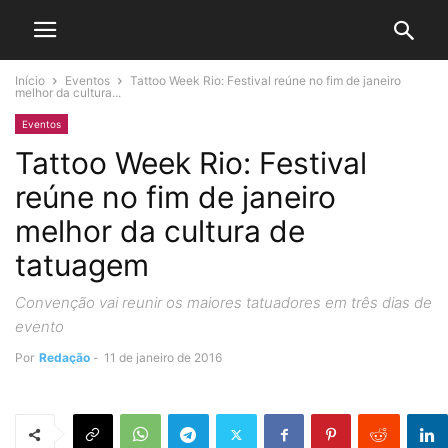
Início
Eventos
Tattoo Week Rio: Festival reúne no fim de janeiro
melhor da cultura...
Eventos
Tattoo Week Rio: Festival
reúne no fim de janeiro
melhor da cultura de
tatuagem
Convenção vai reunir os maiores tatuadores em três dias de
evento
Por
Redação
-
11 de janeiro de 2016