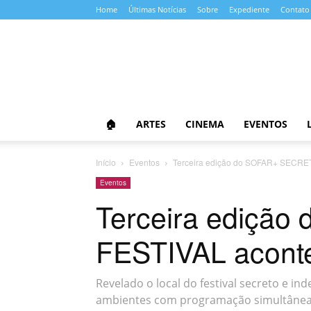
Home
Últimas Notícias
Sobre
Expediente
Contato
Almanaque
da
Cultura
🏠
ARTES
CINEMA
EVENTOS
Início
Eventos
Terceira edição do SOFAR+ SECRET
Eventos
Terceira ediçã
FESTIVAL aconte
Revelado o local do festival secreto e in
ambientes com programação simultânea e 