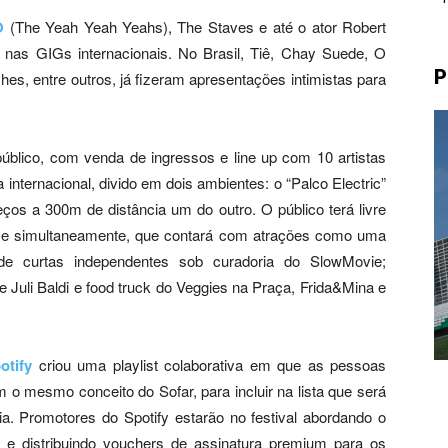
O
(The Yeah Yeah Yeahs), The Staves e até o ator Robert
 nas GIGs internacionais. No Brasil, Tiê, Chay Suede, O
P
hes, entre outros, já fizeram apresentações intimistas para
ico, com venda de ingressos e line up com 10 artistas
 internacional, divido em dois ambientes: o “Palco Electric”
eços a 300m de distância um do outro. O público terá livre
tece simultaneamente, que contará com atrações como uma
e curtas independentes sob curadoria do SlowMovie;
Juli Baldi e food truck do Veggies na Praça, Frida&Mina e
otify
criou uma playlist colaborativa em que as pessoas
 mesmo conceito do Sofar, para incluir na lista que será
. Promotores do Spotify estarão no festival abordando o
t e distribuindo vouchers de assinatura premium para os