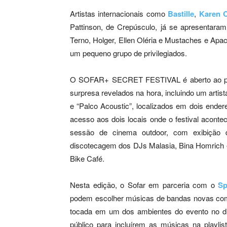
Artistas internacionais como
Bastille
,
Karen 
Pattinson, de Crepúsculo, já se apresentaram
Terno, Holger, Ellen Oléria e Mustaches e Apac
um pequeno grupo de privilegiados.
O SOFAR+ SECRET FESTIVAL é aberto ao públ
surpresa revelados na hora, incluindo um artista
e “Palco Acoustic”, localizados em dois ender
acesso aos dois locais onde o festival acon
sessão de cinema outdoor, com exibição d
discotecagem dos DJs Malasia, Bina Homrich e 
Bike Café.
Nesta edição, o Sofar em parceria com o
Sp
podem escolher músicas de bandas novas com o
tocada em um dos ambientes do evento no dia
público para incluírem as músicas na playlis