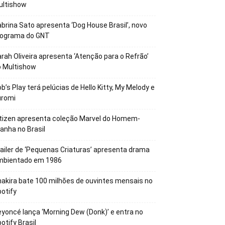
ultishow
brina Sato apresenta ‘Dog House Brasil’, novo
rograma do GNT
rah Oliveira apresenta ‘Atenção para o Refrão’
o Multishow
b’s Play terá pelúcias de Hello Kitty, My Melody e
uromi
tizen apresenta coleção Marvel do Homem-
anha no Brasil
ailer de ‘Pequenas Criaturas’ apresenta drama
mbientado em 1986
akira bate 100 milhões de ouvintes mensais no
otify
yoncé lança ‘Morning Dew (Donk)’ e entra no
otify Brasil