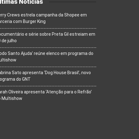
ltimas Notícias
erry Crews estrela campanha da Shopee em
rceria com Burger King
cumentário e série sobre Preta Gil estreiam em
 de julho
odo Santo Ajuda’ reúne elenco em programa do
ultishow
brina Sato apresenta ‘Dog House Brasil’, novo
rograma do GNT
rah Oliveira apresenta ‘Atenção para o Refrão’
o Multishow