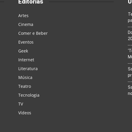
Editorias
Ú
T
Artes
pa
Cinema
Do
Comer e Beber
20
Eventos
Geek
‘T
M
Internet
Literatura
Sa
p
Música
Teatro
Sa
n
Tecnologia
TV
Vídeos