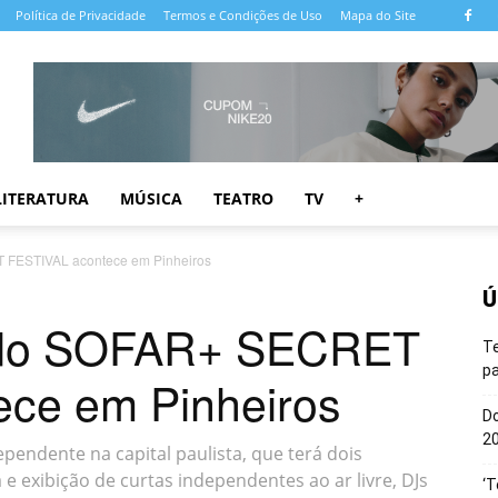
Política de Privacidade
Termos e Condições de Uso
Mapa do Site
LITERATURA
MÚSICA
TEATRO
TV
+
 FESTIVAL acontece em Pinheiros
Ú
o do SOFAR+ SECRET
T
pa
ce em Pinheiros
Do
20
dependente na capital paulista, que terá dois
exibição de curtas independentes ao ar livre, DJs
‘T