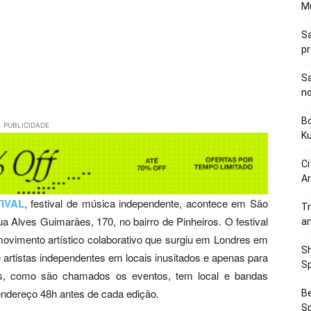
M
Sa
p
Sa
n
Bo
PUBLICIDADE
K
Ci
Ar
IVAL
, festival de música independente, acontece em São
Tr
ua Alves Guimarães, 170, no bairro de Pinheiros. O festival
a
vimento artístico colaborativo que surgiu em Londres em
Sh
 artistas independentes em locais inusitados e apenas para
Sp
s, como são chamados os eventos, tem local e bandas
endereço 48h antes de cada edição.
Be
Sp