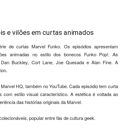
is e vilões em curtas animados
série de curtas Marvel Funko. Os episódios apresentam
ões animadas no estilo dos bonecos Funko Pop!. As
i, Dan Buckley, Cort Lane, Joe Quesada e Alan Fine. A
ion.
 da Marvel HQ, também no YouTube. Cada episódio tem curta
s com estilo visual característico. A estética é voltada ao
iência das histórias originais da Marvel.
olecionáveis, popular entre fãs de cultura geek.