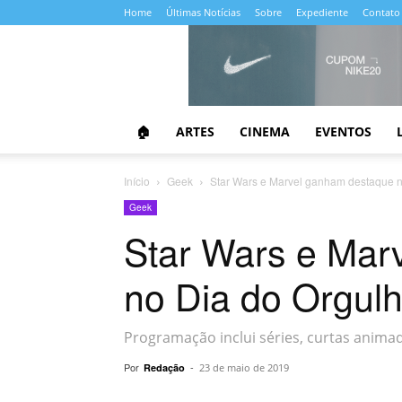
Home
Últimas Notícias
Sobre
Expediente
Contato
Almanaque
da
Cultura
🏠
ARTES
CINEMA
EVENTOS
Início
Geek
Star Wars e Marvel ganham destaque 
Geek
Star Wars e Mar
no Dia do Orgul
Programação inclui séries, curtas anima
Por
-
Redação
23 de maio de 2019