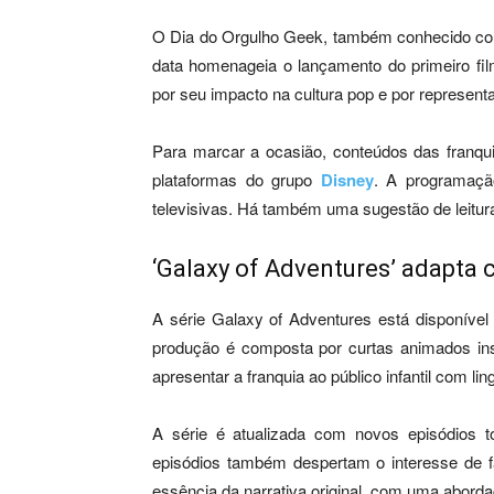
O Dia do Orgulho Geek, também conhecido com
data homenageia o lançamento do primeiro f
por seu impacto na cultura pop e por represen
Para marcar a ocasião, conteúdos das franq
plataformas do grupo
Disney
. A programação
televisivas. Há também uma sugestão de leitura
‘Galaxy of Adventures’ adapta c
A série Galaxy of Adventures está disponível
produção é composta por curtas animados ins
apresentar a franquia ao público infantil com l
A série é atualizada com novos episódios t
episódios também despertam o interesse de 
essência da narrativa original, com uma aborda