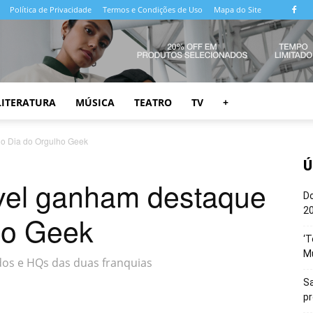
Política de Privacidade
Termos e Condições de Uso
Mapa do Site
LITERATURA
MÚSICA
TEATRO
TV
+
no Dia do Orgulho Geek
Ú
vel ganham destaque
Do
20
ho Geek
‘T
M
dos e HQs das duas franquias
Sa
p