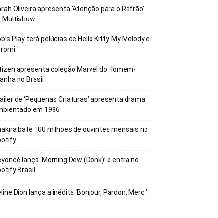
rah Oliveira apresenta ‘Atenção para o Refrão’
o Multishow
b’s Play terá pelúcias de Hello Kitty, My Melody e
uromi
tizen apresenta coleção Marvel do Homem-
anha no Brasil
ailer de ‘Pequenas Criaturas’ apresenta drama
mbientado em 1986
akira bate 100 milhões de ouvintes mensais no
otify
yoncé lança ‘Morning Dew (Donk)’ e entra no
otify Brasil
line Dion lança a inédita ‘Bonjour, Pardon, Merci’