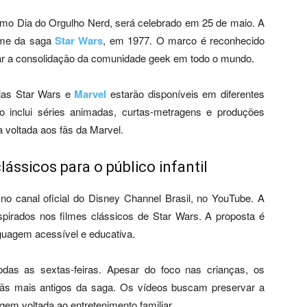
o Dia do Orgulho Nerd, será celebrado em 25 de maio. A
ilme da saga
Star Wars
, em 1977. O marco é reconhecido
tar a consolidação da comunidade geek em todo o mundo.
uias Star Wars e
Marvel
estarão disponíveis em diferentes
 inclui séries animadas, curtas-metragens e produções
 voltada aos fãs da Marvel.
lássicos para o público infantil
 no canal oficial do Disney Channel Brasil, no YouTube. A
pirados nos filmes clássicos de Star Wars. A proposta é
inguagem acessível e educativa.
odas as sextas-feiras. Apesar do foco nas crianças, os
fãs mais antigos da saga. Os vídeos buscam preservar a
gem voltada ao entretenimento familiar.