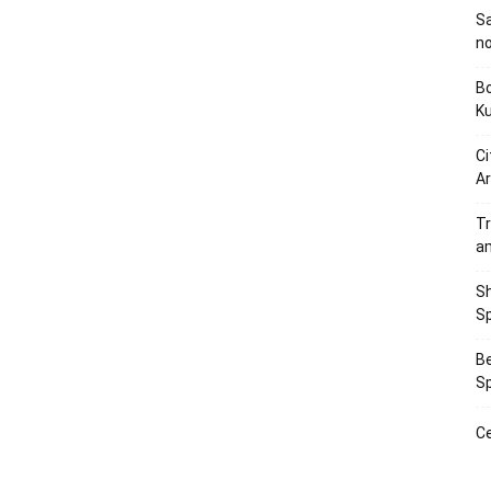
Sa
n
Bo
K
Ci
Ar
Tr
a
Sh
Sp
Be
Sp
Ce