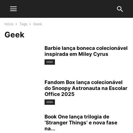
Início
Tags
Geek
Geek
Barbie lança boneca colecionável
inspirada em Miley Cyrus
GEEK
Fandom Box lança colecionável
do Snoopy Astronauta na Escolar
Office 2025
GEEK
Book One lança trilogia de
‘Stranger Things’ e nova fase
na...