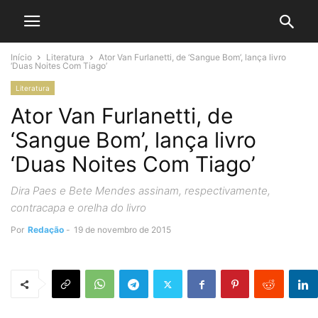
Início
Literatura
Ator Van Furlanetti, de ‘Sangue Bom’, lança livro
‘Duas Noites Com Tiago’
Literatura
Ator Van Furlanetti, de
‘Sangue Bom’, lança livro
‘Duas Noites Com Tiago’
Dira Paes e Bete Mendes assinam, respectivamente,
contracapa e orelha do livro
Por
Redação
-
19 de novembro de 2015