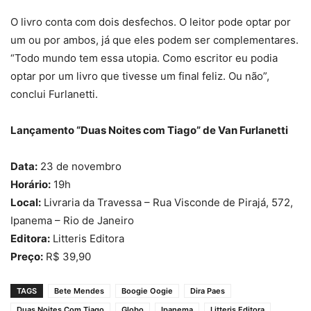
O livro conta com dois desfechos. O leitor pode optar por
um ou por ambos, já que eles podem ser complementares.
“Todo mundo tem essa utopia. Como escritor eu podia
optar por um livro que tivesse um final feliz. Ou não”,
conclui Furlanetti.
Lançamento “Duas Noites com Tiago” de Van Furlanetti
Data:
23 de novembro
Horário:
19h
Local:
Livraria da Travessa – Rua Visconde de Pirajá, 572,
Ipanema – Rio de Janeiro
Editora:
Litteris Editora
Preço:
R$ 39,90
TAGS
Bete Mendes
Boogie Oogie
Dira Paes
Duas Noites Com Tiago
Globo
Ipanema
Litteris Editora