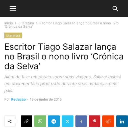
Início
Literatura
Escritor Tiago Salazar lança no Brasil o nono livro
‘Crónica da Selva’
Literatura
Escritor Tiago Salazar lança
no Brasil o nono livro ‘Crónica
da Selva’
Além de falar um pouco sobre suas viagens, Salazar exibirá
um documentário produzido durante suas andanças pelo
país.
Por
Redação
-
19 de junho de 2015