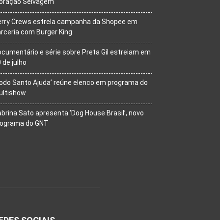
oração Selvagem’
erry Crews estrela campanha da Shopee em
rceria com Burger King
cumentário e série sobre Preta Gil estreiam em
 de julho
odo Santo Ajuda’ reúne elenco em programa do
ultishow
brina Sato apresenta ‘Dog House Brasil’, novo
rograma do GNT