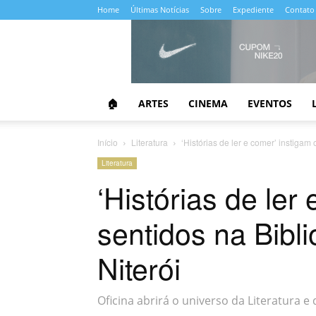
Home
Últimas Notícias
Sobre
Expediente
Contato
Almanaque
da
Cultura
🏠
ARTES
CINEMA
EVENTOS
Início
Literatura
‘Histórias de ler e comer’ instigam 
Literatura
‘Histórias de ler
sentidos na Bibl
Niterói
Oficina abrirá o universo da Literatura 