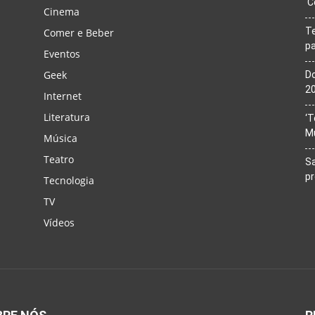
‘C
Cinema
T
Comer e Beber
pa
Eventos
Geek
Do
20
Internet
Literatura
‘T
M
Música
Teatro
Sa
p
Tecnologia
TV
Vídeos