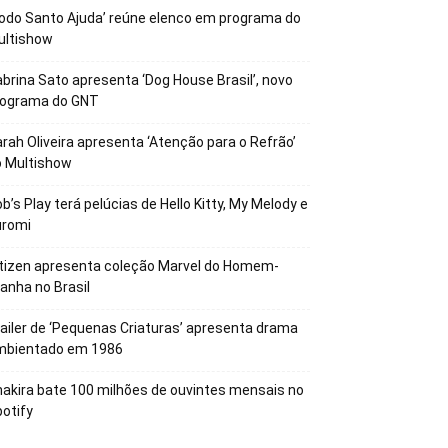
odo Santo Ajuda’ reúne elenco em programa do
ultishow
brina Sato apresenta ‘Dog House Brasil’, novo
rograma do GNT
rah Oliveira apresenta ‘Atenção para o Refrão’
o Multishow
b’s Play terá pelúcias de Hello Kitty, My Melody e
uromi
tizen apresenta coleção Marvel do Homem-
anha no Brasil
ailer de ‘Pequenas Criaturas’ apresenta drama
mbientado em 1986
akira bate 100 milhões de ouvintes mensais no
otify