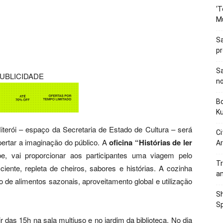
‘T
M
Sa
p
Sa
UBLICIDADE
n
Bo
K
Niterói – espaço da Secretaria de Estado de Cultura – será
Ci
pertar a imaginação do público. A
oficina “Histórias de ler
Ar
pe, vai proporcionar aos participantes uma viagem pelo
Tr
iente, repleta de cheiros, sabores e histórias. A cozinha
a
ão de alimentos sazonais, aproveitamento global e utilização
Sh
Sp
r das 15h na sala multiuso e no jardim da biblioteca. No dia