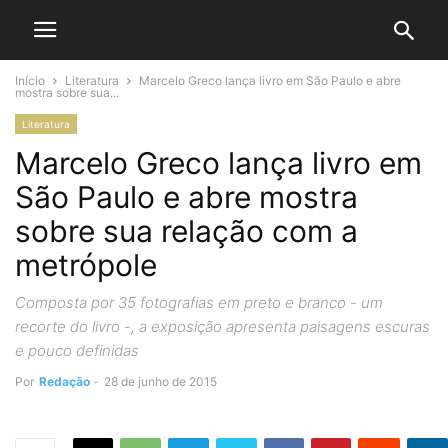
Início
Literatura
Marcelo Greco lança livro em São Paulo e abre
mostra sobre sua...
Literatura
Marcelo Greco lança livro em
São Paulo e abre mostra
sobre sua relação com a
metrópole
Composta por 35 fotografias em preto e branco - um
recorte do livro -, a exposição apresenta paisagens escuras
e pouco definidas
Por
Redação
-
28 de junho de 2015