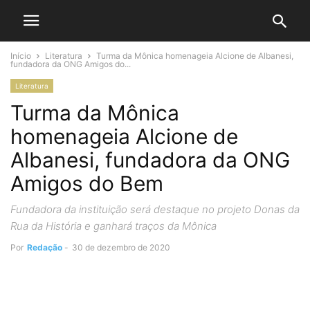
Início
Literatura
Turma da Mônica homenageia Alcione de Albanesi,
fundadora da ONG Amigos do...
Literatura
Turma da Mônica
homenageia Alcione de
Albanesi, fundadora da ONG
Amigos do Bem
Fundadora da instituição será destaque no projeto Donas da
Rua da História e ganhará traços da Mônica
Por
Redação
-
30 de dezembro de 2020