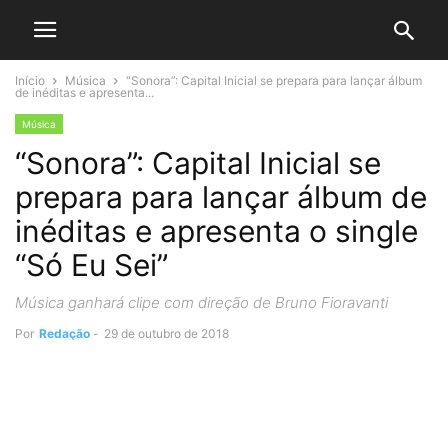
Início
Música
“Sonora”: Capital Inicial se prepara para lançar álbum
de inéditas e apresenta...
Música
“Sonora”: Capital Inicial se
prepara para lançar álbum de
inéditas e apresenta o single
“Só Eu Sei”
Música ganhará clipe com direção de Bruno Fioravanti
Por
Redação
-
29 de outubro de 2018